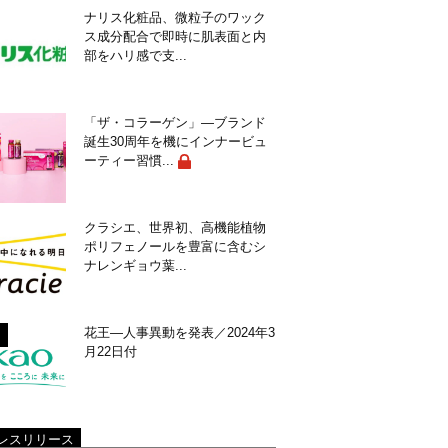
ナリス化粧品、微粒子のワック
ス成分配合で即時に肌表面と内
部をハリ感で支...
「ザ・コラーゲン」―ブランド
誕生30周年を機にインナービュ
ーティー習慣...
クラシエ、世界初、高機能植物
ポリフェノールを豊富に含むシ
ナレンギョウ葉...
花王―人事異動を発表／2024年3
月22日付
レスリリース