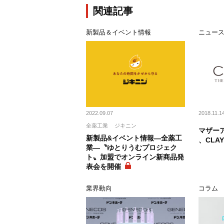
関連記事
新製品＆イベント情報
ニュー
2022.09.07
2018.11.1
全薬工業
ジキニン
マザー
新製品&イベント情報―全薬工
、CLA
業―〝ゆとりうむプロジェク
ト〟加盟でオンライン新商品発
表会を開催
業界動向
コラム