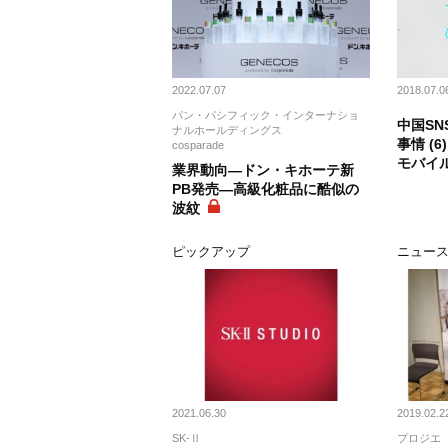
2022.07.07
2018.07.0
パン・パシフィック・インターナショ
中国S
ナルホールディングス
事情 (
cosparade
モバイ
業界動向―ドン・キホーテ新
PB発売―高級化粧品に酷似の
波紋
ピックアップ
ニュー
2021.06.30
2019.02.2
SK-Ⅱ
プロジエ