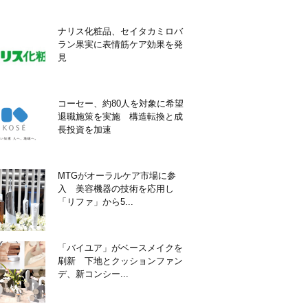
ナリス化粧品、セイタカミロバ
ラン果実に表情筋ケア効果を発
見
コーセー、約80人を対象に希望
退職施策を実施 構造転換と成
長投資を加速
MTGがオーラルケア市場に参
入 美容機器の技術を応用し
「リファ」から5...
「バイユア」がベースメイクを
刷新 下地とクッションファン
デ、新コンシー...