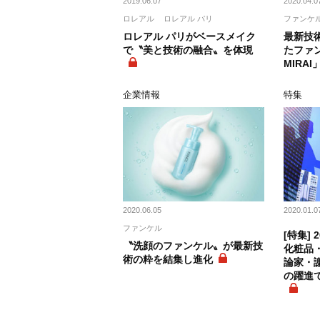
2019.06.07
2020.04.0
ロレアル
ロレアル パリ
ファンケ
ロレアル パリがベースメイク
最新技
で〝美と技術の融合〟を体現
たファ
MIRAI
企業情報
特集
2020.06.05
2020.01.0
ファンケル
[特集] 
〝洗顔のファンケル〟が最新技
化粧品・
術の粋を結集し進化
論家・謝
の躍進