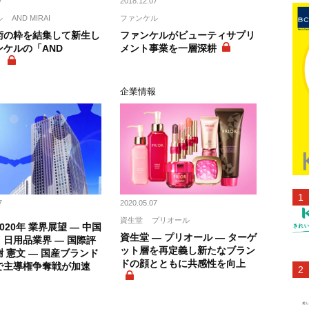
7
2018.12.07
ル
AND MIRAI
ファンケル
術の粋を結集して新生し
ファンケルがビューティサプリ
ンケルの「AND
メント事業を一層深耕
」
企業情報
7
2020.05.07
資生堂
プリオール
2020年 業界展望 ― 中国
資生堂 ― プリオール ― ターゲ
日用品業界 ― 国際評
ット層を再定義し新たなブラン
 憲文 ― 国産ブランド
ドの顔とともに共感性を向上
で主導権争奪戦が加速