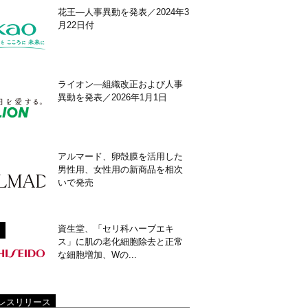
花王―人事異動を発表／2024年3
月22日付
ライオン―組織改正および人事
異動を発表／2026年1月1日
アルマード、卵殻膜を活用した
男性用、女性用の新商品を相次
いで発売
資生堂、「セリ科ハーブエキ
ス」に肌の老化細胞除去と正常
な細胞増加、Wの...
レスリリース