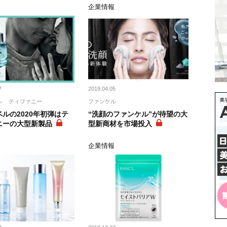
報
企業情報
7
2019.04.05
ル
ティファニー
ファンケル
ルの2020年初弾はテ
“洗顔のファンケル”が待望の大
ニーの大型新製品
型新商材を市場投入
報
企業情報