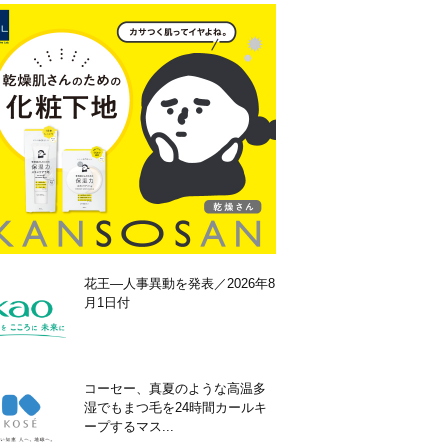
花王―人事異動を発表／2026年8
月1日付
コーセー、真夏のような高温多
湿でもまつ毛を24時間カールキ
ープするマス...