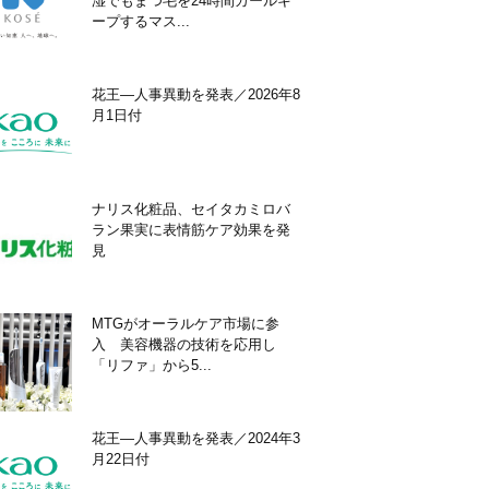
湿でもまつ毛を24時間カールキ
ープするマス...
花王―人事異動を発表／2026年8
月1日付
ナリス化粧品、セイタカミロバ
ラン果実に表情筋ケア効果を発
見
MTGがオーラルケア市場に参
入 美容機器の技術を応用し
「リファ」から5...
花王―人事異動を発表／2024年3
月22日付