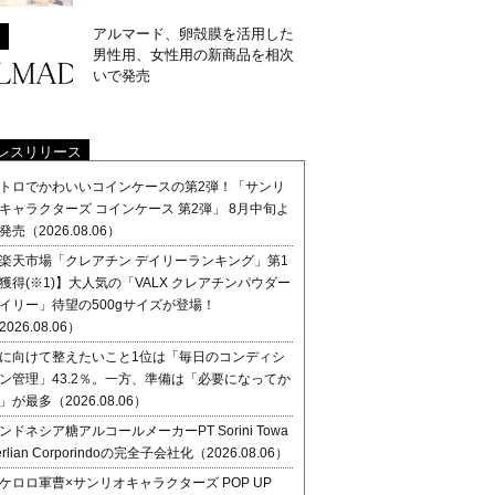
アルマード、卵殻膜を活用した
男性用、女性用の新商品を相次
いで発売
レスリリース
トロでかわいいコインケースの第2弾！「サンリ
キャラクターズ コインケース 第2弾」 8月中旬よ
発売（2026.08.06）
楽天市場「クレアチン デイリーランキング」第1
獲得(※1)】大人気の「VALX クレアチンパウダー
イリー」待望の500gサイズが登場！
2026.08.06）
に向けて整えたいこと1位は「毎日のコンディシ
ン管理」43.2％。一方、準備は「必要になってか
」が最多（2026.08.06）
ンドネシア糖アルコールメーカーPT Sorini Towa
erlian Corporindoの完全子会社化（2026.08.06）
ケロロ軍曹×サンリオキャラクターズ POP UP