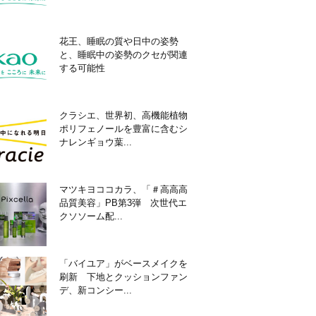
花王、睡眠の質や日中の姿勢
と、睡眠中の姿勢のクセが関連
する可能性
クラシエ、世界初、高機能植物
ポリフェノールを豊富に含むシ
ナレンギョウ葉...
マツキヨココカラ、「＃高高高
品質美容」PB第3弾 次世代エ
クソソーム配...
「バイユア」がベースメイクを
刷新 下地とクッションファン
デ、新コンシー...