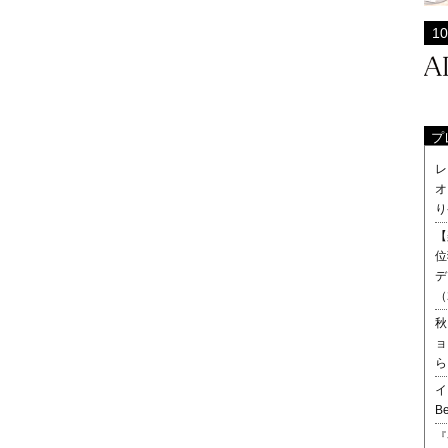
プ
レ
オ
り
【
位
デ
（
秋
ョ
ら
イ
B
『