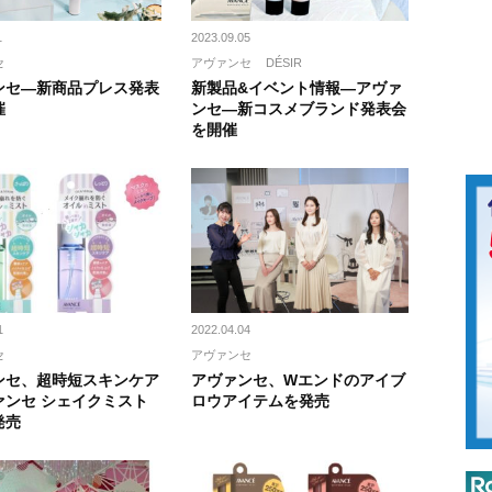
1
2023.09.05
セ
アヴァンセ
DÉSIR
ンセ―新商品プレス発表
新製品&イベント情報―アヴァ
催
ンセ―新コスメブランド発表会
を開催
1
2022.04.04
セ
アヴァンセ
ンセ、超時短スキンケア
アヴァンセ、Wエンドのアイブ
ァンセ シェイクミスト
ロウアイテムを発売
発売