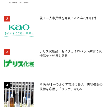
花王―人事異動を発表／2026年8月1日付
ナリス化粧品、セイタカミロバラン果実に表
情筋ケア効果を発見
MTGがオーラルケア市場に参入 美容機器の
技術を応用し「リファ」から5...