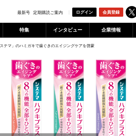
ログイン
会員登録
最新号
定期購読ご案内
特集
インタビュー
企業情報
ステマ」のハミガキで歯ぐきのエイジングケアを啓蒙