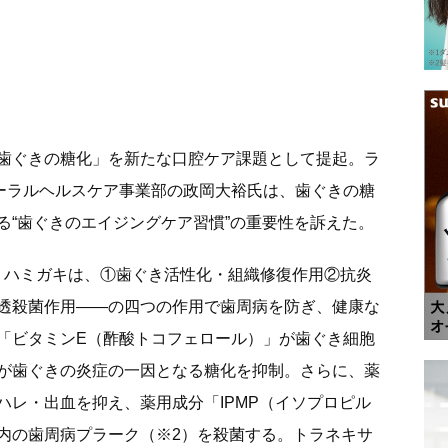
歯ぐきの糖化」を新たな口腔ケア課題として提起。ラ
ーラルヘルスケア事業部の政岡大裕氏は、歯ぐきの糖
る“歯ぐきのエイジングケア習慣”の重要性を訴えた。
ム ハミガキは、①歯ぐき活性化・組織修復作用②抗炎
透殺菌作用――の四つの作用で歯周病を防ぎ、健康な
「ビタミンE（酢酸トコフェロール）」が歯ぐき細胞
2が歯ぐきの炎症の一因となる糖化を抑制。さらに、薬
ハレ・出血を抑え、薬用成分「IPMP（イソプロピル
内の歯周病プラーク（※2）を殺菌する。トラネキサ