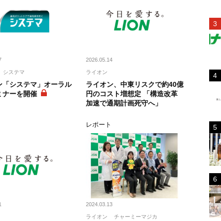
7
2026.05.14
システマ
ライオン
ン「システマ」オーラル
ライオン、中東リスクで約40億
ミナーを開催
円のコスト増想定 「構造改革
加速で通期計画死守へ」
ト
レポート
1
2024.03.13
ライオン
チャーミーマジカ