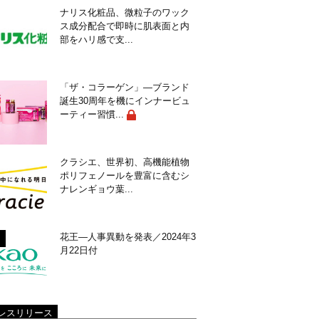
ナリス化粧品、微粒子のワック
ス成分配合で即時に肌表面と内
部をハリ感で支...
「ザ・コラーゲン」―ブランド
誕生30周年を機にインナービュ
ーティー習慣...
クラシエ、世界初、高機能植物
ポリフェノールを豊富に含むシ
ナレンギョウ葉...
花王―人事異動を発表／2024年3
月22日付
レスリリース