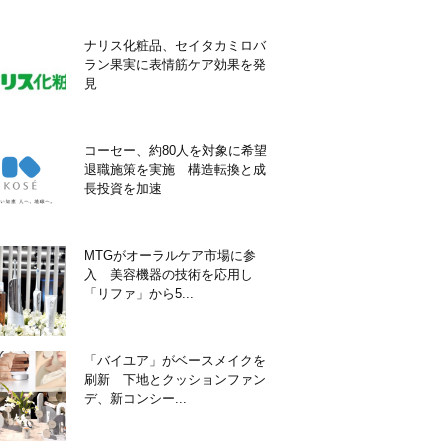
ナリス化粧品、セイタカミロバ
ラン果実に表情筋ケア効果を発
見
コーセー、約80人を対象に希望
退職施策を実施 構造転換と成
長投資を加速
MTGがオーラルケア市場に参
入 美容機器の技術を応用し
「リファ」から5...
「バイユア」がベースメイクを
刷新 下地とクッションファン
デ、新コンシー...