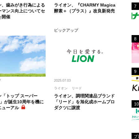
ン、歯みがき行為による
ライオン、『CHARMY Magica
ーマンス向上についてセ
酵素＋（プラス）』改良新発売
を開催
ト
ピックアップ
7
2025.07.03
ライオン
リード
ン「トップ スーパー
ライオン、調理関連品ブランド
X」が誕生10周年を機に
「リード」を旭化成ホームプロ
ニューアル
ダクツに譲渡
プ