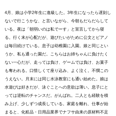
4月、娘は小学2年生に進級した。3年生になったら遅刻し
ないで行こうかな、と言いながら、今朝もだらだらして
いる。夜は「朝弱いのは私でーす」と宣言してから寝
る。行く末が心配だが、遊びたいがために公文とピアノ
は毎日続けている。息子は幼稚園に入園。娘と同じとい
うか、私も通った園だ。こちらはお姉ちゃんに負けたく
ない一心だが、走っては負け、ゲームでは負け、お菓子
も奪われる。口惜しくて座り込み、よく泣く。不憫この
うえない。月末には同じ水泳教室にも通い始めた。娘は
水遊びは好きだが、泳ぐことへの意欲は薄い。息子にと
っては逆転のチャンスだ。がんばれ。二人とも経験を積
み上げ、少しずつ成長している。家庭を離れ、仕事が始
まると、化粧品・日用品業界でナフサ由来の原材料不足