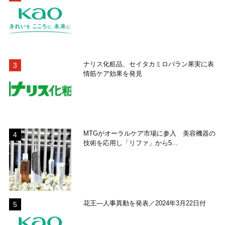
ナリス化粧品、セイタカミロバラン果実に表
情筋ケア効果を発見
MTGがオーラルケア市場に参入 美容機器の
技術を応用し「リファ」から5...
花王―人事異動を発表／2024年3月22日付