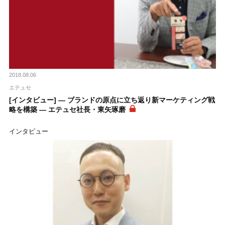
2018.08.06
エテュセ
[インタビュー] ― ブランドの原点に立ち返り新マーケティング戦
略を構築 ― エテュセ社長・東矢琢磨
インタビュー