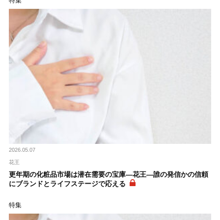
特集
2026.05.07
花王
更年期の化粧品市場は潜在需要の宝庫―花王―誰の発信かの信頼
にブランドとライフステージで応える
特集