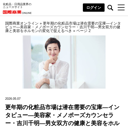
化粧品・日用品業界の
ニュースサイト
ログイン
国際商業オンライン
»
更年期の化粧品市場は潜在需要の宝庫―インタ
ビュー―美容家・メノポーズカウンセラー・吉川千明―男女双方の健
康と美容をホルモンの変化で捉えるべき
»
ページ 2
2026.05.07
更年期の化粧品市場は潜在需要の宝庫―イン
タビュー―美容家・メノポーズカウンセラ
ー・吉川千明―男女双方の健康と美容をホル