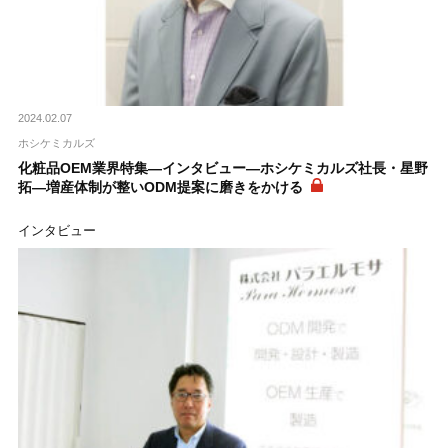
2024.02.07
ホシケミカルズ
化粧品OEM業界特集―インタビュー―ホシケミカルズ社長・星野
拓―増産体制が整いODM提案に磨きをかける
インタビュー