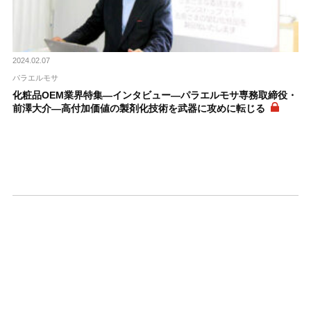
2024.02.07
パラエルモサ
化粧品OEM業界特集―インタビュー―パラエルモサ専務取締役・
前澤大介―高付加価値の製剤化技術を武器に攻めに転じる