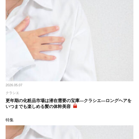
2026.05.07
クラシエ
更年期の化粧品市場は潜在需要の宝庫―クラシエ―ロングヘアを
いつまでも楽しめる髪の体幹美容
特集