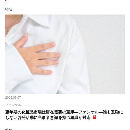
特集
2026.05.07
ファンケル
更年期の化粧品市場は潜在需要の宝庫―ファンケル―誰も孤独に
しない啓発活動に当事者意識を持つ組織が対応