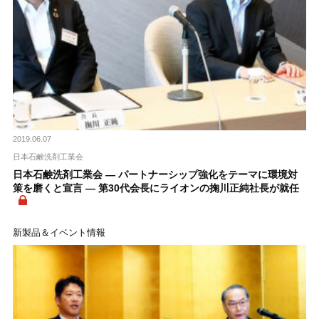
2019.06.07
日本石鹸洗剤工業会
日本石鹸洗剤工業会 ― パートナーシップ強化をテーマに環境対
策を磨くと宣言 ― 第30代会長にライオンの掬川正純社長が就任
新製品＆イベント情報