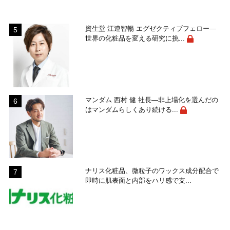
資生堂 江連智暢 エグゼクティブフェロー―
世界の化粧品を変える研究に挑...
マンダム 西村 健 社長―非上場化を選んだの
はマンダムらしくあり続ける...
ナリス化粧品、微粒子のワックス成分配合で
即時に肌表面と内部をハリ感で支...