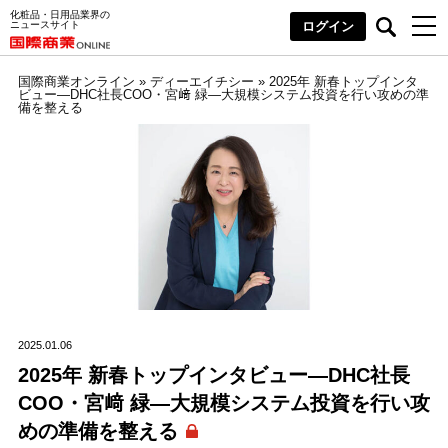
化粧品・日用品業界の
ニュースサイト
ログイン
国際商業オンライン
»
ディーエイチシー
»
2025年 新春トップインタ
ビュー―DHC社長COO・宮﨑 緑―大規模システム投資を行い攻めの準
備を整える
2025.01.06
2025年 新春トップインタビュー―DHC社長
COO・宮﨑 緑―大規模システム投資を行い攻
めの準備を整える