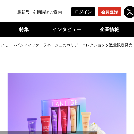
ログイン
会員登録
最新号
定期購読ご案内
特集
インタビュー
企業情報
»
アモーレパシフィック、ラネージュのホリデーコレクションを数量限定発売