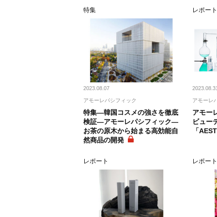
特集
レポー
2023.08.07
2023.08.3
アモーレパシフィック
アモーレ
特集―韓国コスメの強さを徹底
アモー
検証―アモーレパシフィック―
ビュー
お茶の原木から始まる高効能自
「AES
然商品の開発
レポート
レポー