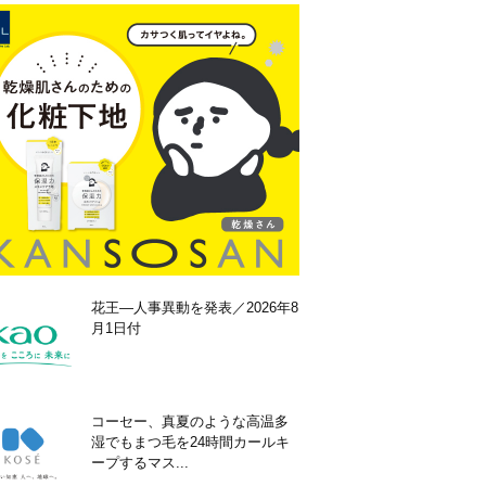
花王―人事異動を発表／2026年8
月1日付
コーセー、真夏のような高温多
湿でもまつ毛を24時間カールキ
ープするマス...