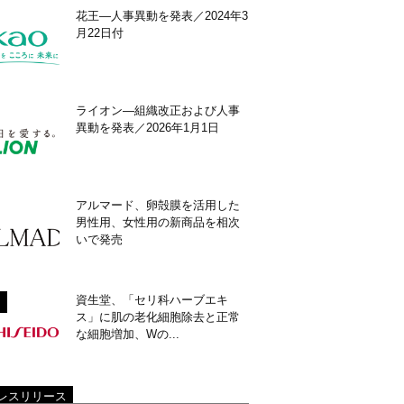
花王―人事異動を発表／2024年3
月22日付
ライオン―組織改正および人事
異動を発表／2026年1月1日
アルマード、卵殻膜を活用した
男性用、女性用の新商品を相次
いで発売
資生堂、「セリ科ハーブエキ
ス」に肌の老化細胞除去と正常
な細胞増加、Wの...
レスリリース