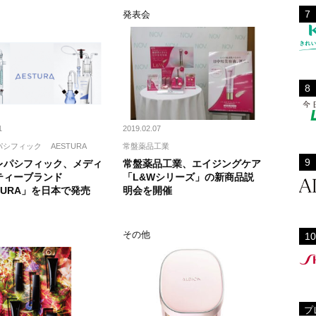
ト
発表会
1
2019.02.07
パシフィック
AESTURA
常盤薬品工業
レパシフィック、メディ
常盤薬品工業、エイジングケア
ティーブランド
「L&Wシリーズ」の新商品説
TURA」を日本で発売
明会を開催
ト
その他
プ