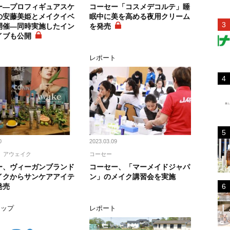
ー―プロフィギュアスケ
コーセー「コスメデコルテ」睡
の安藤美姫とメイクイベ
眠中に美を高める夜用クリーム
開催―同時実施したイン
を発売
イブも公開
ス
レポート
0
2023.03.09
アウェイク
コーセー
ー、ヴィーガンブランド
コーセー、「マーメイドジャパ
イクからサンケアアイテ
ン」のメイク講習会を実施
発売
アップ
レポート