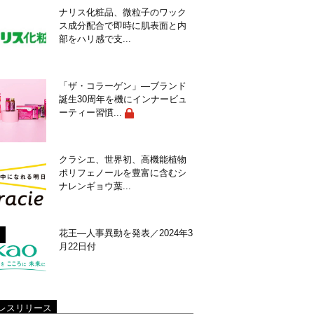
ナリス化粧品、微粒子のワック
ス成分配合で即時に肌表面と内
部をハリ感で支...
「ザ・コラーゲン」―ブランド
誕生30周年を機にインナービュ
ーティー習慣...
クラシエ、世界初、高機能植物
ポリフェノールを豊富に含むシ
ナレンギョウ葉...
花王―人事異動を発表／2024年3
月22日付
レスリリース