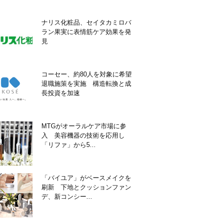
ナリス化粧品、セイタカミロバ
ラン果実に表情筋ケア効果を発
見
コーセー、約80人を対象に希望
退職施策を実施 構造転換と成
長投資を加速
MTGがオーラルケア市場に参
入 美容機器の技術を応用し
「リファ」から5...
「バイユア」がベースメイクを
刷新 下地とクッションファン
デ、新コンシー...