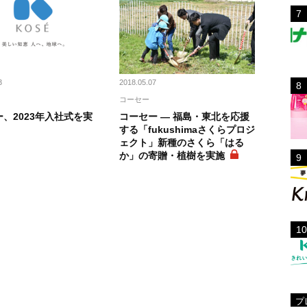
3
2018.05.07
コーセー
、2023年入社式を実
コーセー ― 福島・東北を応援
する「fukushimaさくらプロジ
ェクト」新種のさくら「はる
か」の寄贈・植樹を実施
プ