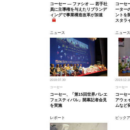
コーセー ― ファシオ ― 若手社
コーセ
員に主導権を与えたリブランデ
ーター
ィングで事業構造改革が加速
ントを
スタラ
ニュース
ニュー
2018.07.30
2019.12.1
コーセー
コーセー
コーセー、「第15回世界バレエ
コーセ
フェスティバル」開幕記者会見
アウェ
を実施
ムなど
レポート
ピック