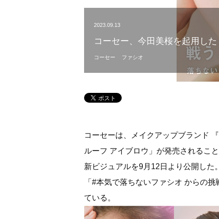
2023.09.13
コーセー、今田美桜を起用した
コーセー
ファシオ
コーセーは、メイクアップブランド 『
ルーフ アイブロウ」が発売されるこ
新ビジュアルを9月12日より公開した。
「#本気で落ちないファシオ からの
ている。