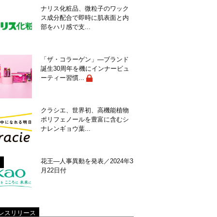
ナリス化粧品、微粒子のワック
ス成分配合で即時に肌表面と内
部をハリ感で支...
「ザ・コラーゲン」―ブランド
誕生30周年を機にインナービュ
ーティー習慣...
クラシエ、世界初、高機能植物
ポリフェノールを豊富に含むシ
ナレンギョウ葉...
花王―人事異動を発表／2024年3
月22日付
レスリリース