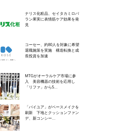
ナリス化粧品、セイタカミロバ
ラン果実に表情筋ケア効果を発
見
コーセー、約80人を対象に希望
退職施策を実施 構造転換と成
長投資を加速
MTGがオーラルケア市場に参
入 美容機器の技術を応用し
「リファ」から5...
「バイユア」がベースメイクを
刷新 下地とクッションファン
デ、新コンシー...