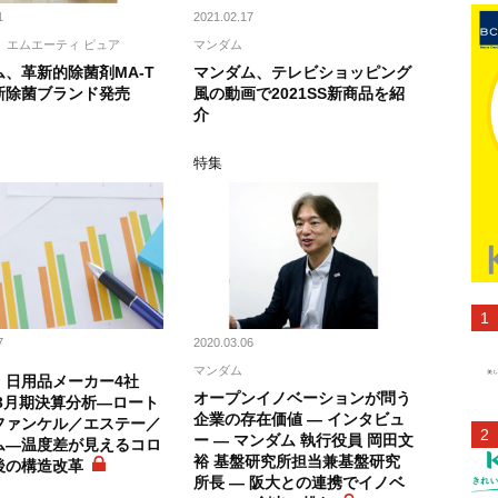
1
2021.02.17
エムエーティ ピュア
マンダム
、革新的除菌剤MA-T
マンダム、テレビショッピング
新除菌ブランド発売
風の動画で2021SS新商品を紹
介
ト
特集
7
2020.03.06
マンダム
・日用品メーカー4社
オープンイノベーションが問う
年3月期決算分析―ロート
企業の存在価値 ― インタビュ
ファンケル／エステー／
ー ― マンダム 執行役員 岡田文
ム―温度差が見えるコロ
裕 基盤研究所担当兼基盤研究
後の構造改革
所長 ― 阪大との連携でイノベ