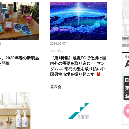
2
2019.06.07
マンダム
、2020年春の新製品
［第1特集］越境ECで仕掛け国
を開催
内外の需要を取り込む ― マン
ダム ― 部門の壁を取り払い中
国男性市場を掘り起こす
ス
発表会