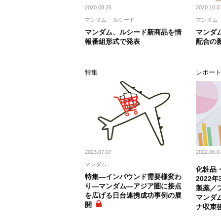
2020.08.25
2020.10.0
マンダム
ルシード
マンダム
マンダム、ルシード新商品を情
マンダム
報番組形式で発表
配合の
特集
レポー
2023.07.07
2022.06.0
マンダム
化粧品
特集―インバウンド需要様変わ
2022
り―マンダム―アジア圏に接点
製薬／
を広げる日台連携成功事例の展
マンダ
開
ナ収束