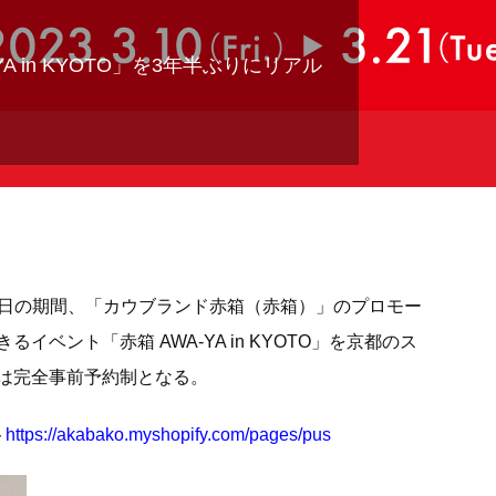
A in KYOTO」を3年半ぶりにリアル
～21日の期間、「カウブランド⾚箱（⾚箱）」のプロモー
ベント「⾚箱 AWA-YA in KYOTO」を京都のス
は完全事前予約制となる。
ト
https://akabako.myshopify.com/pages/pus