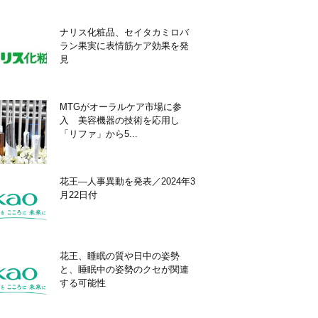
ナリス化粧品、セイタカミロバ
ラン果実に表情筋ケア効果を発
見
MTGがオーラルケア市場に参
入 美容機器の技術を応用し
「リファ」から5...
花王―人事異動を発表／2024年3
月22日付
花王、睡眠の質や日中の姿勢
と、睡眠中の姿勢のクセが関連
する可能性