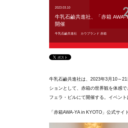
2023.03.10
牛乳石鹼共進社、「⾚箱 AWA-Y
開催
牛乳石鹼共進社
カウブランド 赤箱
牛乳石鹼共進社は、2023年3月10
ションとして、赤箱の世界観を体感できるイ
フェラ・ビルにて開催する。イベント
「赤箱AWA-YA in KYOTO」公式サイ