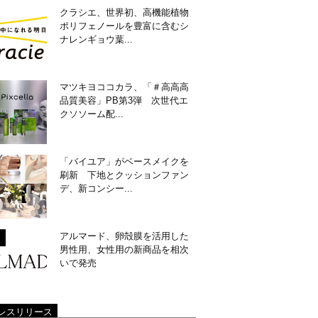
クラシエ、世界初、高機能植物
ポリフェノールを豊富に含むシ
ナレンギョウ葉...
マツキヨココカラ、「＃高高高
品質美容」PB第3弾 次世代エ
クソソーム配...
「バイユア」がベースメイクを
刷新 下地とクッションファン
デ、新コンシー...
アルマード、卵殻膜を活用した
男性用、女性用の新商品を相次
いで発売
レスリリース