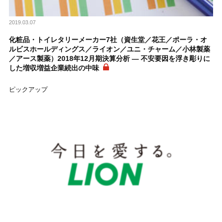
2019.03.07
化粧品・トイレタリーメーカー7社（資生堂／花王／ポーラ・オ
ルビスホールディングス／ライオン／ユニ・チャーム／小林製薬
／アース製薬）2018年12月期決算分析 ― 不安要因を浮き彫りに
した増収増益企業続出の中味
ピックアップ