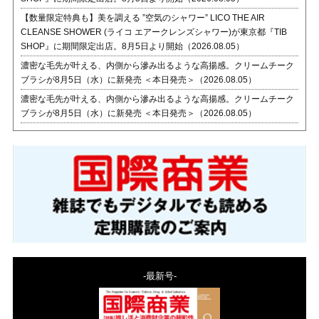
【数量限定特典も】美を調える ”空気のシャワー” LICO THE AIR
CLEANSE SHOWER (ライコ エアークレンズシャワー)が東京都『TIB
SHOP』に期間限定出店。8月5日より開始（2026.08.05）
濃密な毛先が叶える、内側から滲み出るような高揚感。クリームチーク
ブラシが8月5日（水）に新発売 ＜本日発売＞（2026.08.05）
濃密な毛先が叶える、内側から滲み出るような高揚感。クリームチーク
ブラシが8月5日（水）に新発売 ＜本日発売＞（2026.08.05）
-最新号-