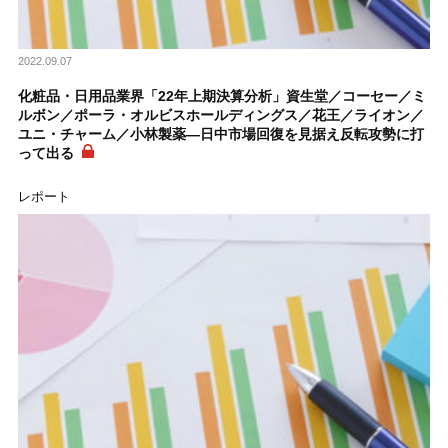
2022.09.07
化粧品・日用品業界「22年上期決算分析」資生堂／コーセー／ミ
ルボン／ポーラ・オルビスホールディングス／花王／ライオン／
ユニ・チャーム／小林製薬―日中市場回復を見据え反転攻勢に打
って出る
レポート