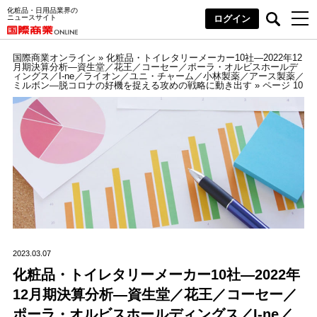
化粧品・日用品業界の
ニュースサイト
ログイン
国際商業オンライン
»
化粧品・トイレタリーメーカー10社―2022年12
月期決算分析―資生堂／花王／コーセー／ポーラ・オルビスホールデ
ィングス／I-ne／ライオン／ユニ・チャーム／小林製薬／アース製薬／
ミルボン―脱コロナの好機を捉える攻めの戦略に動き出す
»
ページ 10
2023.03.07
化粧品・トイレタリーメーカー10社―2022年
12月期決算分析―資生堂／花王／コーセー／
ポーラ・オルビスホールディングス／I-ne／