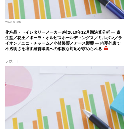
2020.03.06
化粧品・トイレタリーメーカー8社2019年12月期決算分析 ― 資
生堂／花王／ポーラ・オルビスホールディングス／ミルボン／ラ
イオン／ユニ・チャーム／小林製薬／アース製薬 ― 内憂外患で
不透明さを増す経営環境への柔軟な対応が求められる
レポート