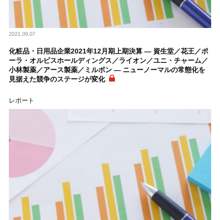
2021.09.07
化粧品・日用品企業2021年12月期上期決算 ― 資生堂／花王／ポ
ーラ・オルビスホールディングス／ライオン／ユニ・チャーム／
小林製薬／アース製薬／ミルボン ― ニューノーマルの常態化を
見据えた競争のステージが変化
レポート