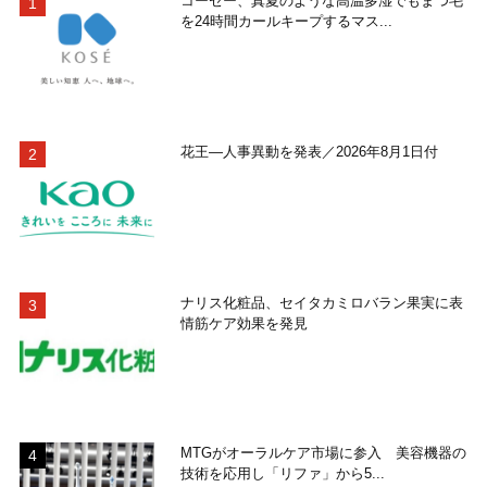
コーセー、真夏のような高温多湿でもまつ毛
を24時間カールキープするマス...
花王―人事異動を発表／2026年8月1日付
ナリス化粧品、セイタカミロバラン果実に表
情筋ケア効果を発見
MTGがオーラルケア市場に参入 美容機器の
技術を応用し「リファ」から5...