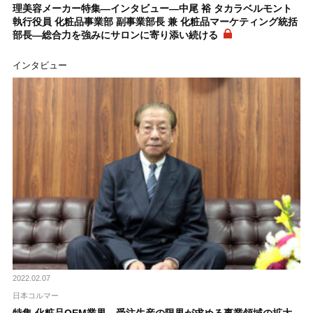
理美容メーカー特集―インタビュー―中尾 裕 タカラベルモント
執行役員 化粧品事業部 副事業部長 兼 化粧品マーケティング統括
部長―総合力を強みにサロンに寄り添い続ける
インタビュー
2022.02.07
日本コルマー
特集 化粧品OEM業界―受注生産の限界が求める事業領域の拡大