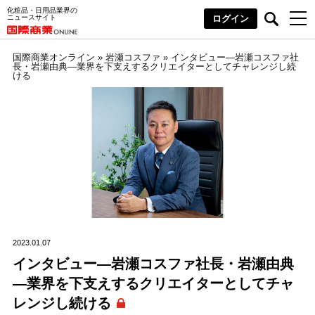
化粧品・日用品業界の
ニュースサイト
ログイン
国際商業オンライン
»
岩瀬コスファ
»
インタビュー―岩瀬コスファ社
長・岩瀬由典―業界を下支えするクリエイターとしてチャレンジし続
ける
2023.01.07
インタビュー―岩瀬コスファ社長・岩瀬由典
―業界を下支えするクリエイターとしてチャ
レンジし続ける