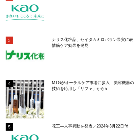
ナリス化粧品、セイタカミロバラン果実に表
情筋ケア効果を発見
MTGがオーラルケア市場に参入 美容機器の
技術を応用し「リファ」から5...
花王―人事異動を発表／2024年3月22日付