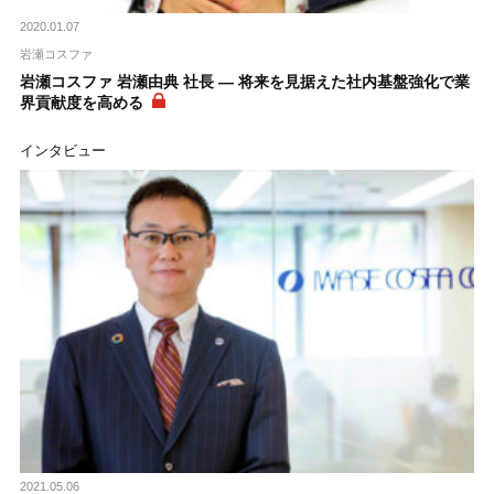
2020.01.07
岩瀬コスファ
岩瀬コスファ 岩瀬由典 社長 ― 将来を見据えた社内基盤強化で業
界貢献度を高める
インタビュー
2021.05.06