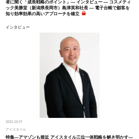
者に聞く「成長戦略のポイント」― インタビュー ― コスメティ
ック美勝堂（新潟県長岡市）島津英和社長 ― 電子台帳で顧客を
知り効率効果の高いアプローチを確立
インタビュー
2022.10.07
アイスタイル
特集―アマゾンも接近 アイスタイル三位一体戦略を解き明かす―