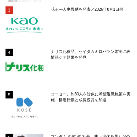
花王―人事異動を発表／2026年8月1日付
ナリス化粧品、セイタカミロバラン果実に表
情筋ケア効果を発見
コーセー、約80人を対象に希望退職施策を実
施 構造転換と成長投資を加速
マンダム 西村 健 社長―非上場化を選んだの