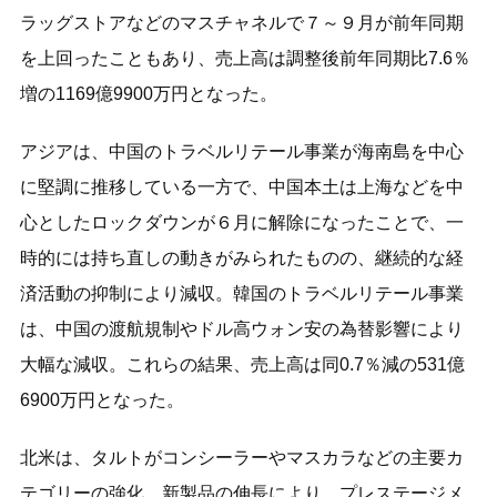
ラッグストアなどのマスチャネルで７～９月が前年同期
を上回ったこともあり、売上高は調整後前年同期比7.6％
増の1169億9900万円となった。
アジアは、中国のトラベルリテール事業が海南島を中心
に堅調に推移している一方で、中国本土は上海などを中
心としたロックダウンが６月に解除になったことで、一
時的には持ち直しの動きがみられたものの、継続的な経
済活動の抑制により減収。韓国のトラベルリテール事業
は、中国の渡航規制やドル高ウォン安の為替影響により
大幅な減収。これらの結果、売上高は同0.7％減の531億
6900万円となった。
北米は、タルトがコンシーラーやマスカラなどの主要カ
テゴリーの強化、新製品の伸長により、プレステージメ