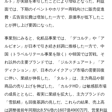
ルト」が実績を牽引したことにより増収となった。利益
面では、下期のイベントやホリデー商戦向けに販売促進
費・広告宣伝費は増加した一方で、原価率が低下したこ
とが押し上げ要因になった。
事業別にみると、化粧品事業では、「デコルテ」や「ア
ルビオン」が日本で引き続き好調に推移した一方で、中
国（トラベルリテール事業を除く）や韓国では苦戦。そ
れ以外の主要ブランドでは、「ジルスチュアート」「ア
ディクション」が、日本のメイクアップ市場の需要回復
に伴い、業績が伸長した。「タルト」は、主力商品や新
商品の売り上げを伸ばした。「カルテHD」は敏感肌市場
の成長とともに、着実に業績を拡大し、主力ブランドの
「雪肌精」も回復基調の兆しだ。これらの結果、売上高
は調整後前年同期比8.5%増の1607億4900万円、営業利益