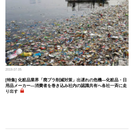
2019.07.05
[特集] 化粧品業界「廃プラ削減対策」出遅れの危機―化粧品・日
用品メーカー―消費者を巻き込み社内の認識共有へ各社一斉に走
り出す