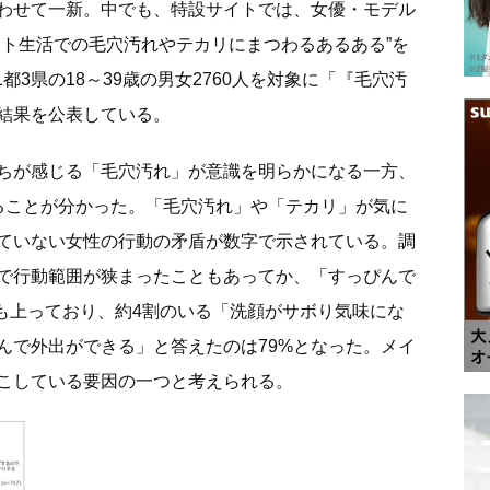
わせて一新。中でも、特設サイトでは、女優・モデル
ート生活での毛穴汚れやテカリにまつわるあるある”を
都3県の18～39歳の男女2760人を対象に「『毛穴汚
結果を公表している。
ちが感じる「毛穴汚れ」が意識を明らかになる一方、
ることが分かった。「毛穴汚れ」や「テカリ」が気に
ていない女性の行動の矛盾が数字で示されている。調
で行動範囲が狭まったこともあってか、「すっぴんで
にも上っており、約4割のいる「洗顔がサボり気味にな
んで外出ができる」と答えたのは79%となった。メイ
こしている要因の一つと考えられる。