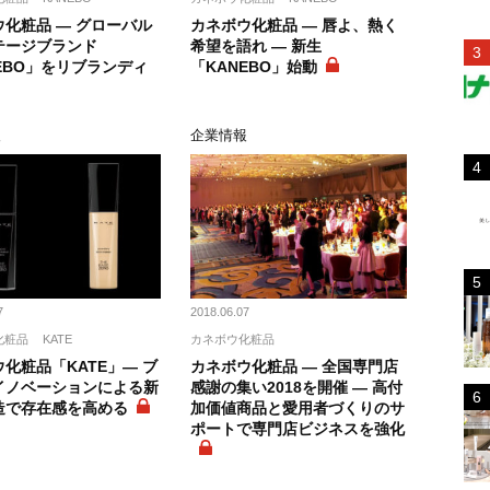
化粧品 ― グローバル
カネボウ化粧品 ― 唇よ、熱く
テージブランド
希望を語れ ― 新生
EBO」をリブランディ
「KANEBO」始動
報
企業情報
7
2018.06.07
化粧品
KATE
カネボウ化粧品
化粧品「KATE」― ブ
カネボウ化粧品 ― 全国専門店
イノベーションによる新
感謝の集い2018を開催 ― 高付
造で存在感を高める
加価値商品と愛用者づくりのサ
ポートで専門店ビジネスを強化