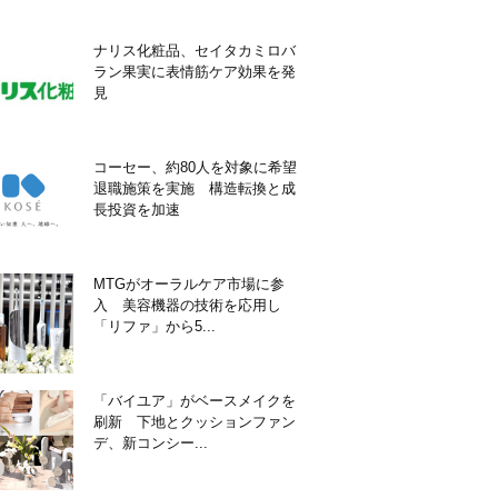
ナリス化粧品、セイタカミロバ
ラン果実に表情筋ケア効果を発
見
コーセー、約80人を対象に希望
退職施策を実施 構造転換と成
長投資を加速
MTGがオーラルケア市場に参
入 美容機器の技術を応用し
「リファ」から5...
「バイユア」がベースメイクを
刷新 下地とクッションファン
デ、新コンシー...