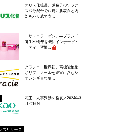
ナリス化粧品、微粒子のワック
ス成分配合で即時に肌表面と内
部をハリ感で支...
「ザ・コラーゲン」―ブランド
誕生30周年を機にインナービュ
ーティー習慣...
クラシエ、世界初、高機能植物
ポリフェノールを豊富に含むシ
ナレンギョウ葉...
花王―人事異動を発表／2024年3
月22日付
レスリリース