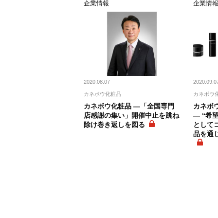
企業情報
企業情
2020.08.07
2020.09.0
カネボウ化粧品
カネボウ
カネボウ化粧品 ―「全国専門
カネボウ
店感謝の集い」開催中止を跳ね
― “希
除け巻き返しを図る
として
品を通