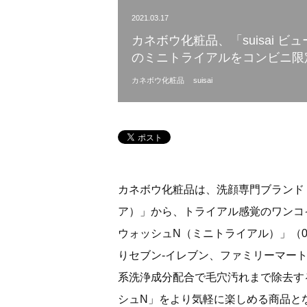
2021.03.17
カネボウ化粧品、「suisai 
のミニトライアルをコンビニ限
カネボウ化粧品
suisai
カネボウ化粧品は、洗顔専門ブランド「suis
ア）」から、トライアル感覚のワンコイン
ウォッシュN（ミニトライアル）」（0.
りセブン‐イレブン、ファミリーマー
系洗浄成分配合で毛穴汚れまで除去する、
シュN」をより気軽に楽しめる商品と