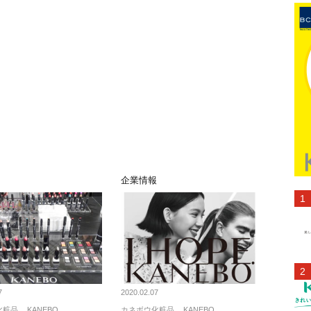
ト
企業情報
7
2020.02.07
化粧品
KANEBO
カネボウ化粧品
KANEBO