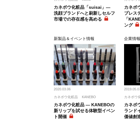
カネボウ化粧品「suisai」―
カネボウ
洗顔ブランドへと刷新しセルフ
プレス
市場での存在感を高める
「KAN
ング
新製品＆イベント情報
企業情
2020.03.06
2019.05.0
カネボウ化粧品
KANEBO
カネボウ
カネボウ化粧品 ― KANEBOの
カネボウ
新リップを試せる体験型イベン
ランド
ト開催
価値創