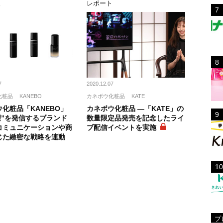
報
レポート
7
2020.12.07
化粧品
KANEBO
カネボウ化粧品
KATE
化粧品「KANEBO」
カネボウ化粧品 ―「KATE」の
望”を発信するブランド
数量限定品発売を記念したライ
コミュニケーションや商
ブ配信イベントを実施
じた緻密な戦略を連動
プ