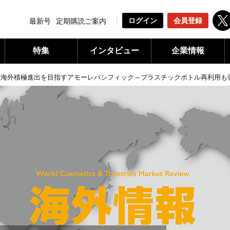
ログイン
会員登録
最新号
定期購読ご案内
特集
インタビュー
企業情報
»
海外積極進出を目指すアモーレパシフィック～プラスチックボトル再利用も