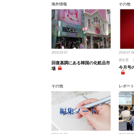
海外情報
その他
2019.03.07
2018.07.0
資生堂
回復基調にある韓国の化粧品市
今月号の
場
その他
レポー