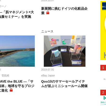
6
2019.10.07
ウーノ
新展開に挑むドイツの化粧品企
 ―「肌マネジメント×大
業
負服セミナー」を実施
ト
ニュース
6
2019.07.31
雪肌精
eBay Japan
VE the BLUE ―「サ
Qoo10のサマーセールアイテ
森林」地球を守るプロジ
ムが並ぶミニショールーム開催
に進化