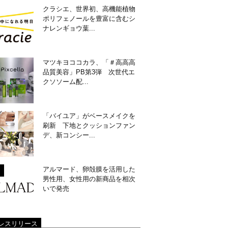
クラシエ、世界初、高機能植物
ポリフェノールを豊富に含むシ
ナレンギョウ葉...
マツキヨココカラ、「＃高高高
品質美容」PB第3弾 次世代エ
クソソーム配...
「バイユア」がベースメイクを
刷新 下地とクッションファン
デ、新コンシー...
アルマード、卵殻膜を活用した
男性用、女性用の新商品を相次
いで発売
レスリリース