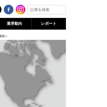
業界動向
レポート
強化～