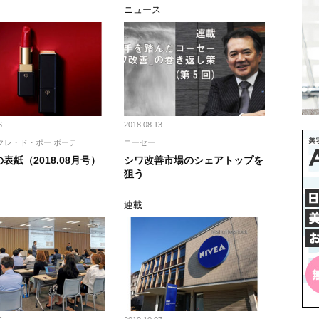
ニュース
6
2018.08.13
クレ・ド・ポー ボーテ
コーセー
表紙（2018.08月号）
シワ改善市場のシェアトップを
狙う
ト
連載