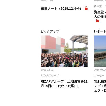
2019.11.07
2018.07.0
資生堂
編集ノート（2019.12月号）
資生堂
人の勝
ピックアップ
レポー
2019.12.02
2018.07.0
RIZAPグループ
コーセー
RIZAPグループ「上期決算を11
雪肌精SA
月14日にこだわった理由」
ンゴ＋
ェクト