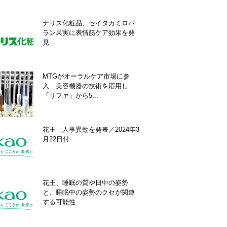
ナリス化粧品、セイタカミロバ
ラン果実に表情筋ケア効果を発
見
MTGがオーラルケア市場に参
入 美容機器の技術を応用し
「リファ」から5...
花王―人事異動を発表／2024年3
月22日付
花王、睡眠の質や日中の姿勢
と、睡眠中の姿勢のクセが関連
する可能性