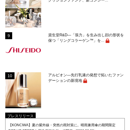
クッションファンデ、新コンシー...
資生堂R&D―「張力」を生み出し顔の形状を
保つ「リングコラーゲン™」を...
アルビオン―先行乳液の発想で拓いたファン
デーションの新境地
プレスリリース
【KONCIWA】夏の紫外線・突然の雨対策に。晴雨兼用傘の期間限定