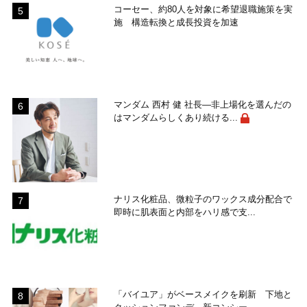
コーセー、約80人を対象に希望退職施策を実
施 構造転換と成長投資を加速
マンダム 西村 健 社長―非上場化を選んだの
はマンダムらしくあり続ける...
ナリス化粧品、微粒子のワックス成分配合で
即時に肌表面と内部をハリ感で支...
「バイユア」がベースメイクを刷新 下地と