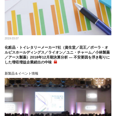
2019.03.07
化粧品・トイレタリーメーカー7社（資生堂／花王／ポーラ・オ
ルビスホールディングス／ライオン／ユニ・チャーム／小林製薬
／アース製薬）2018年12月期決算分析 ― 不安要因を浮き彫りに
した増収増益企業続出の中味
新製品＆イベント情報