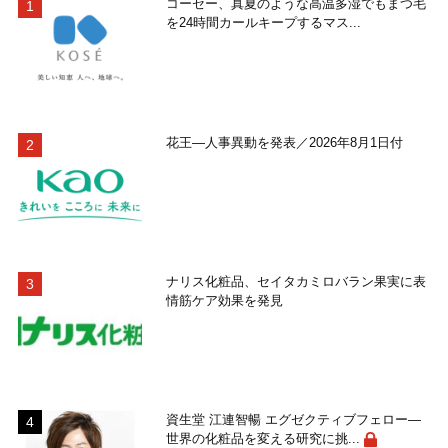
コーセー、真夏のような高温多湿でもまつ毛
を24時間カールキープするマス...
花王―人事異動を発表／2026年8月1日付
ナリス化粧品、セイタカミロバラン果実に表
情筋ケア効果を発見
資生堂 江連智暢 エグゼクティブフェロー―
世界の化粧品を変える研究に挑...