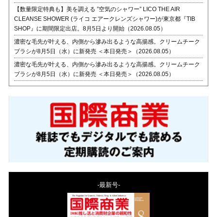
【数量限定特典も】美を調える ”空気のシャワー” LICO THE AIR
CLEANSE SHOWER (ライコ エアークレンズシャワー)が東京都『TIB
SHOP』に期間限定出店。8月5日より開始（2026.08.05）
濃密な毛先が叶える、内側から滲み出るような高揚感。クリームチーク
ブラシが8月5日（水）に新発売 ＜本日発売＞（2026.08.05）
濃密な毛先が叶える、内側から滲み出るような高揚感。クリームチーク
ブラシが8月5日（水）に新発売 ＜本日発売＞（2026.08.05）
-最新号-