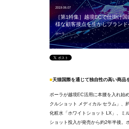
2019.06.07
［第1特集］越境ECで仕掛け国内
様な顧客接点を生かしブランド
ポーラ
■
天猫国際を通じて独自性の高い商品
ポーラが越境EC活用に本腰を入れ始め
クルショット メディカル セラム」、
化粧水「ホワイトショット LX」、ミ
ショット投入が発売から約2年半後。ホ