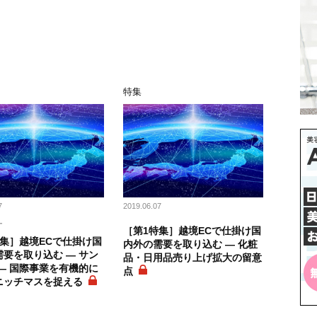
特集
7
2019.06.07
ー
［第1特集］越境ECで仕掛け国
特集］越境ECで仕掛け国
内外の需要を取り込む ― 化粧
要を取り込む ― サン
品・日用品売り上げ拡大の留意
― 国際事業を有機的に
点
ニッチマスを捉える