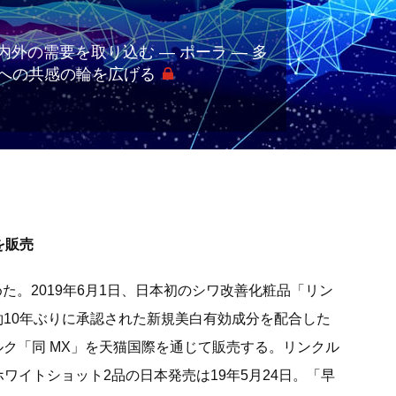
外の需要を取り込む ― ポーラ ― 多
への共感の輪を広げる
を販売
た。2019年6月1日、日本初のシワ改善化粧品「リン
約10年ぶりに承認された新規美白有効成分を配合した
ルク「同 MX」を天猫国際を通じて販売する。リンクル
ワイトショット2品の日本発売は19年5月24日。「早