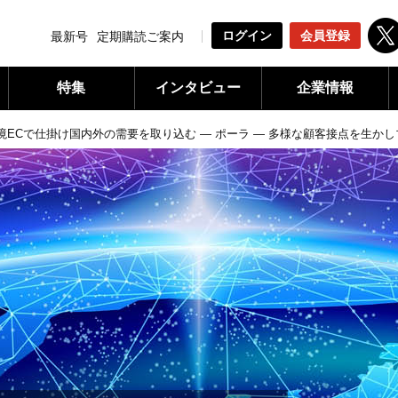
ログイン
会員登録
最新号
定期購読ご案内
特集
インタビュー
企業情報
境ECで仕掛け国内外の需要を取り込む ― ポーラ ― 多様な顧客接点を生か