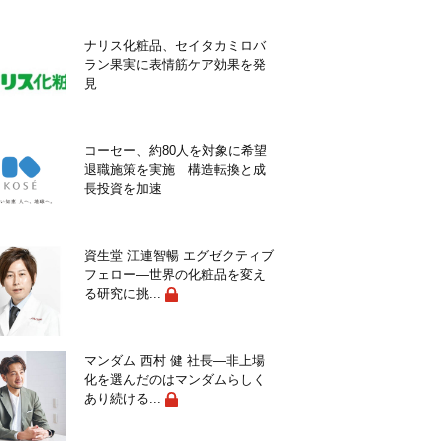
ナリス化粧品、セイタカミロバ
ラン果実に表情筋ケア効果を発
見
コーセー、約80人を対象に希望
退職施策を実施 構造転換と成
長投資を加速
資生堂 江連智暢 エグゼクティブ
フェロー―世界の化粧品を変え
る研究に挑...
マンダム 西村 健 社長―非上場
化を選んだのはマンダムらしく
あり続ける...