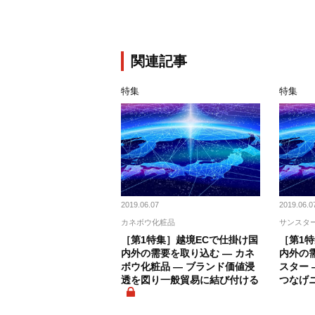
関連記事
特集
特集
2019.06.07
2019.06.0
カネボウ化粧品
サンスタ
［第1特集］越境ECで仕掛け国
［第1
内外の需要を取り込む ― カネ
内外の需
ボウ化粧品 ― ブランド価値浸
スター 
透を図り一般貿易に結び付ける
つなげ