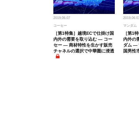
2019.06.07
2019.06.0
コーセー
マンダム
［第1特集］越境ECで仕掛け国
［第1
内外の需要を取り込む ― コー
内外の需
セー ― 商材特性を生かす販売
ダム ―
チャネルの選択で中華圏に浸透
国男性