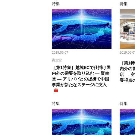
特集
特集
2019.06.07
2019.06.0
資生堂
［第1
［第1特集］越境ECで仕掛け国
内外の需
内外の需要を取り込む ― 資生
店 ― 
堂 ― アリババとの提携で中国
客視点
事業が新たなステージに突入
特集
特集