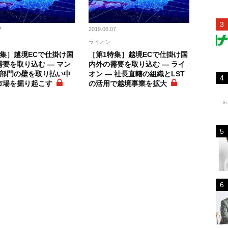
7
2019.06.07
ライオン
特集］越境ECで仕掛け国
［第1特集］越境ECで仕掛け国
要を取り込む ― マン
内外の需要を取り込む ― ライ
 部門の壁を取り払い中
オン ― 社長直轄の組織とLST
市場を掘り起こす
の活用で越境事業を拡大