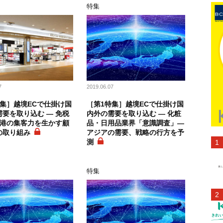
特集
7
2019.06.07
特集］越境ECで仕掛け国
［第1特集］越境ECで仕掛け国
要を取り込む ― 免税
内外の需要を取り込む ― 化粧
空港の集客力を生かす顧
品・日用品業界「意識調査」―
の取り組み
アジアの需要、戦略の行方を予
測
特集