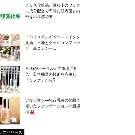
ナリス化粧品、微粒子のワック
ス成分配合で即時に肌表面と内
部をハリ感で支...
「バイユア」がベースメイクを
刷新 下地とクッションファン
デ、新コンシー...
MTGがオーラルケア市場に参
入 美容機器の技術を応用し
「リファ」から5...
アルビオン―先行乳液の発想で
拓いたファンデーションの新境
地
レスリリース