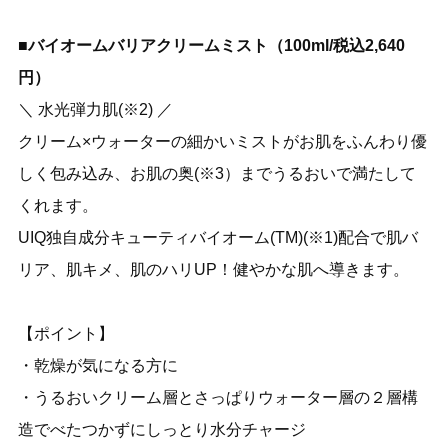
■バイオームバリアクリームミスト（100ml/税込2,640
円）
＼ 水光弾力肌(※2) ／
クリーム×ウォーターの細かいミストがお肌をふんわり優
しく包み込み、お肌の奥(※3）までうるおいで満たして
くれます。
UIQ独自成分キューティバイオーム(TM)(※1)配合で肌バ
リア、肌キメ、肌のハリUP！健やかな肌へ導きます。
【ポイント】
・乾燥が気になる方に
・うるおいクリーム層とさっぱりウォーター層の２層構
造でべたつかずにしっとり水分チャージ