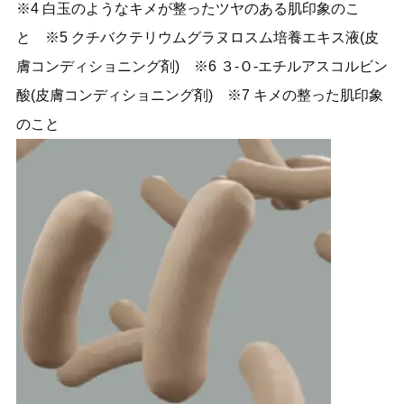
※4 白玉のようなキメが整ったツヤのある肌印象のこ
と ※5 クチバクテリウムグラヌロスム培養エキス液(皮
膚コンディショニング剤) ※6 ３-Ｏ-エチルアスコルビン
酸(皮膚コンディショニング剤) ※7 キメの整った肌印象
のこと