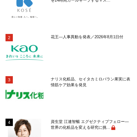
を24時間カールキープするマス...
花王―人事異動を発表／2026年8月1日付
ナリス化粧品、セイタカミロバラン果実に表
情筋ケア効果を発見
資生堂 江連智暢 エグゼクティブフェロー―
世界の化粧品を変える研究に挑...