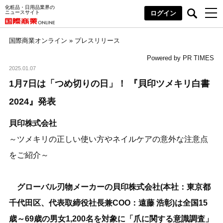
化粧品・日用品業界の
ニュースサイト
ログイン
国際商業オンライン
»
プレスリリース
Powered by PR TIMES
2025.01.07
1月7日は「つめ切りの日」！ 『貝印ツメキリ白書
2024』発表
貝印株式会社
～ツメキリの正しい使い方やネイルケアの意外な注意点
をご紹介～
グローバル刃物メーカーの貝印株式会社(本社：東京都
千代田区、代表取締役社長兼COO：遠藤 浩彰)は全国15
歳～69歳の男女1,200名を対象に「爪に関する意識調査」