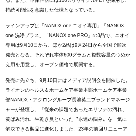
る。また、本体容器には100%リサイクルPETを採用し、
持続可能性を意識した仕様となっている。
ラインアップは「NANOX one ニオイ専用」「NANOX
one 洗浄プラス」「NANOX one PRO」の3品で、ニオイ
専用は9月10日から、ほか2品は9月24日から全国で順次
発売となる。それぞれ本体600グラムと複数容量のつめか
え用を用意し、オープン価格で展開する。
発売に先立ち、9月10日にはメディア説明会を開催した。
ライオンのヘルス＆ホームケア事業本部ホームケア事業
部NANOX・アクロングループ長池英二ブランドマネージ
ャーが登壇し、「従来の課題であったエリソデの汚れ、
黄ばみ汚れ、生乾き臭といった〝永遠の悩み〟を一気に
解決できる製品に進化しました。23年の前回リニューア