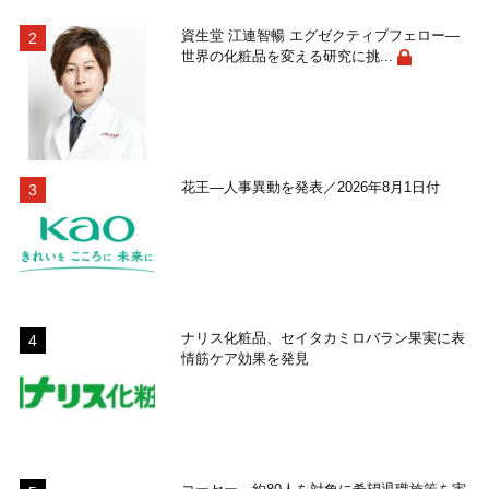
資生堂 江連智暢 エグゼクティブフェロー―
世界の化粧品を変える研究に挑...
花王―人事異動を発表／2026年8月1日付
ナリス化粧品、セイタカミロバラン果実に表
情筋ケア効果を発見