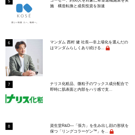
コーセー、約80人を対象に希望退職施策を実
施 構造転換と成長投資を加速
マンダム 西村 健 社長―非上場化を選んだの
はマンダムらしくあり続ける...
ナリス化粧品、微粒子のワックス成分配合で
即時に肌表面と内部をハリ感で支...
資生堂R&D―「張力」を生み出し顔の形状を
保つ「リングコラーゲン™」を...