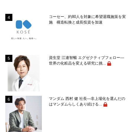
コーセー、約80人を対象に希望退職施策を実
施 構造転換と成長投資を加速
資生堂 江連智暢 エグゼクティブフェロー―
世界の化粧品を変える研究に挑...
マンダム 西村 健 社長―非上場化を選んだの
はマンダムらしくあり続ける...