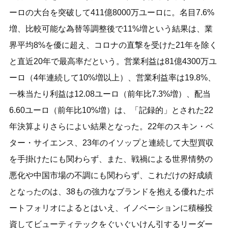
ーロの大台を突破して411億8000万ユーロに。名目7.6%
増、比較可能な為替等調整後で11%増という結果は、業
界平均8%を優に超え、コロナの直撃を受けた21年を除く
と直近20年で最高率だという。営業利益は81億4300万ユ
ーロ（4年連続して10%増以上）、営業利益率は19.8%、
一株当たり利益は12.08ユーロ（前年比7.3%増）、配当
6.60ユーロ（前年比10%増）は、「記録的」とされた22
年決算よりさらによい結果となった。22年のスキン・ベ
ター・サイエンス、23年のイソップと連続して大型買収
を手掛けたにも関わらず、また、戦禍による世界情勢の
悪化や中国市場の不調にも関わらず、これだけの好成績
となったのは、38もの強力なブランドを抱える優れたポ
ートフォリオによるとはいえ、イノベーションに積極投
資してビューティテックをぐいぐいけん引するリーダー