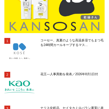
コーセー、真夏のような高温多湿でもまつ毛
を24時間カールキープするマス...
花王―人事異動を発表／2026年8月1日付
ナリス化粧品、セイタカミロバラン果実に表