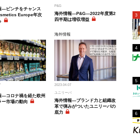
P&G
報―ピンチをチャンス
海外情報―P&G―2022年度第2
smetics Europe年次
四半期は増収増益
ら
報
海外情報
7
2023.04.07
ユニリーバ
報―コロナ禍を経た欧州
海外情報―ブランド力と組織改
ラー市場の動向
革で弾みがついたユニリーバの
底力