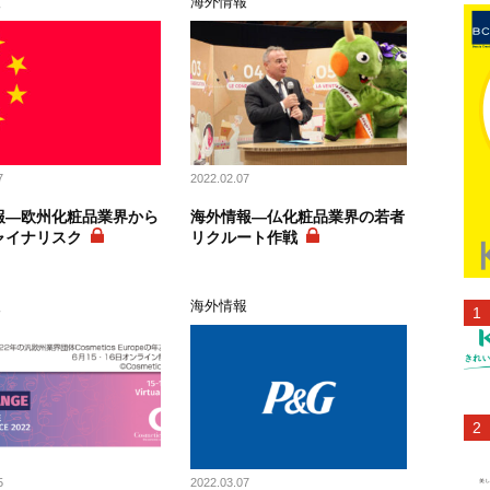
報
海外情報
7
2022.02.07
報―欧州化粧品業界から
海外情報―仏化粧品業界の若者
ャイナリスク
リクルート作戦
報
海外情報
5
2022.03.07