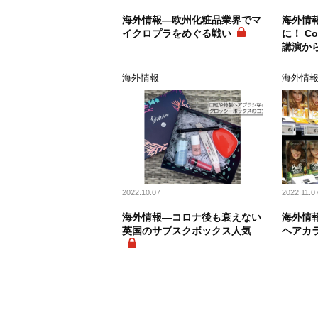
海外情報―欧州化粧品業界でマ
海外情
イクロプラをめぐる戦い
に！ Co
講演か
海外情報
海外情
2022.10.07
2022.11.0
海外情報―コロナ後も衰えない
海外情
英国のサブスクボックス人気
ヘアカ