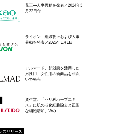
花王―人事異動を発表／2024年3
月22日付
ライオン―組織改正および人事
異動を発表／2026年1月1日
アルマード、卵殻膜を活用した
男性用、女性用の新商品を相次
いで発売
資生堂、「セリ科ハーブエキ
ス」に肌の老化細胞除去と正常
な細胞増加、Wの...
レスリリース