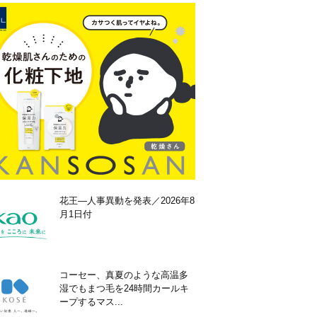
花王―人事異動を発表／2026年8
月1日付
コーセー、真夏のような高温多
湿でもまつ毛を24時間カールキ
ープするマス...