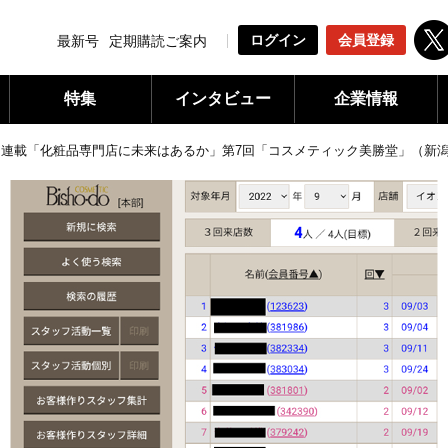
ログイン
会員登録
最新号
定期購読ご案内
特集
インタビュー
企業情報
»
連載「化粧品専門店に未来はあるか」第7回「コスメティック美勝堂」（新