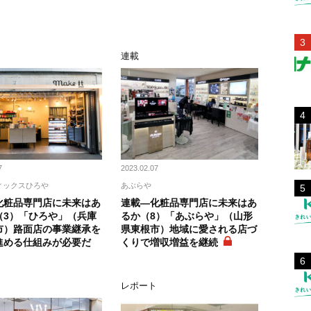
連載
7
2023.02.07
ィックスひろや
あぶらや
化粧品専門店に未来はあ
連載―化粧品専門店に未来はあ
（3）「ひろや」（兵庫
るか（8）「あぶらや」（山形
市）路面店の事業継承を
県東根市）地域に愛される店づ
進める仕組みが必要だ
くりで増収増益を継続
レポート