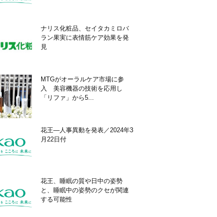
ナリス化粧品、セイタカミロバ
ラン果実に表情筋ケア効果を発
見
MTGがオーラルケア市場に参
入 美容機器の技術を応用し
「リファ」から5...
花王―人事異動を発表／2024年3
月22日付
花王、睡眠の質や日中の姿勢
と、睡眠中の姿勢のクセが関連
する可能性