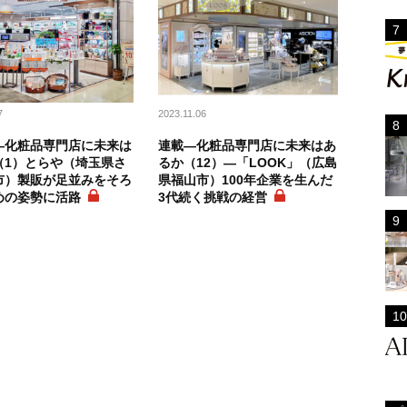
7
2023.11.06
―化粧品専門店に未来は
連載―化粧品専門店に未来はあ
（1）とらや（埼玉県さ
るか（12）―「LOOK」（広島
市）製販が足並みをそろ
県福山市）100年企業を生んだ
めの姿勢に活路
3代続く挑戦の経営