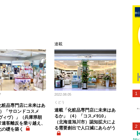
連載
7
2022.08.05
くどう
化粧品専門店に未来はあ
連載「化粧品専門店に未来はあ
6）「サロンドコスメ
るか」（4）「コスメ910」
（ヴィヴ）」（兵庫県朝
（北海道旭川市）認知拡大によ
常連客離反を乗り越え、
る需要創出で人口減にあらがう
化の礎を築く