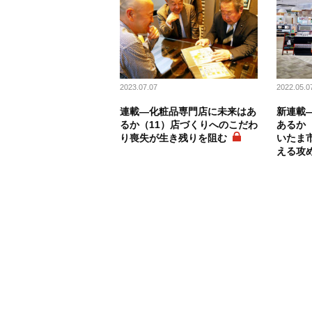
2023.07.07
2022.05.0
連載―化粧品専門店に未来はあ
新連載
るか（11）店づくりへのこだわ
あるか
り喪失が生き残りを阻む
いたま
える攻