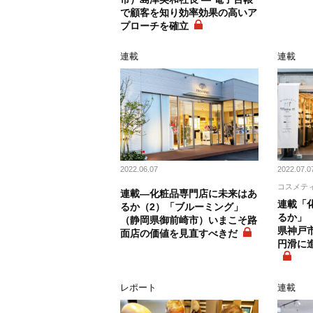
で顧客を知り効率効果の高いア
プローチを確立
連載
連載
2022.06.07
2022.07.0
コスメテ
連載―化粧品専門店に未来はあ
連載「
るか（2）「ブルーミング」
るか」
（静岡県御前崎市）いまこそ路
県神戸
面店の価値を見直すべきだ
円滑に
レポート
連載