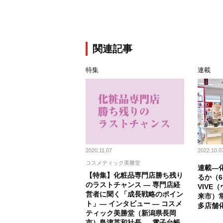
関連記事
特集
連載
2020.11.07
2022.10.0
コスメティック美勝堂
連載―
【特集】化粧品専門店勝ち残り
るか（
のラストチャンス ― 専門店経
VIVE
営者に聞く「成長戦略のポイン
来市）
ト」― インタビュー ― コスメ
多店舗
ティック美勝堂（新潟県長岡
市）島津英和社長 ― 電子台帳