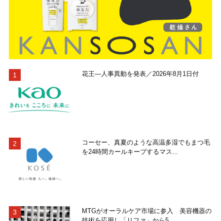
花王―人事異動を発表／2026年8月1日付
コーセー、真夏のような高温多湿でもまつ毛
を24時間カールキープするマス...
MTGがオーラルケア市場に参入 美容機器の
技術を応用し「リファ」から5...