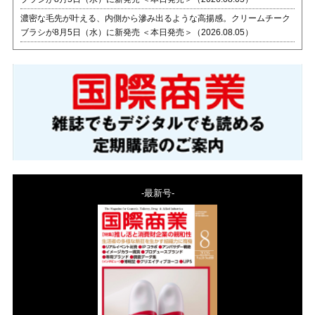
濃密な毛先が叶える、内側から滲み出るような高揚感。クリームチーク
ブラシが8月5日（水）に新発売 ＜本日発売＞（2026.08.05）
-最新号-