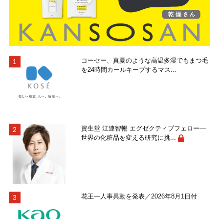
コーセー、真夏のような高温多湿でもまつ毛
を24時間カールキープするマス...
資生堂 江連智暢 エグゼクティブフェロー―
世界の化粧品を変える研究に挑...
花王―人事異動を発表／2026年8月1日付