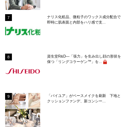
ナリス化粧品、微粒子のワックス成分配合で
即時に肌表面と内部をハリ感で支...
資生堂R&D―「張力」を生み出し顔の形状を
保つ「リングコラーゲン™」を...
「バイユア」がベースメイクを刷新 下地と
クッションファンデ、新コンシー...