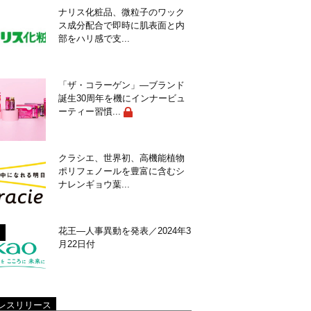
ナリス化粧品、微粒子のワック
ス成分配合で即時に肌表面と内
部をハリ感で支...
「ザ・コラーゲン」―ブランド
誕生30周年を機にインナービュ
ーティー習慣...
クラシエ、世界初、高機能植物
ポリフェノールを豊富に含むシ
ナレンギョウ葉...
花王―人事異動を発表／2024年3
月22日付
レスリリース