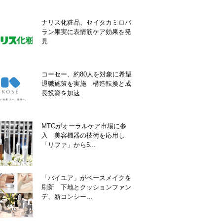
ナリス化粧品、セイタカミロバ
ラン果実に表情筋ケア効果を発
見
コーセー、約80人を対象に希望
退職施策を実施 構造転換と成
長投資を加速
MTGがオーラルケア市場に参
入 美容機器の技術を応用し
「リファ」から5...
「バイユア」がベースメイクを
刷新 下地とクッションファン
デ、新コンシー...