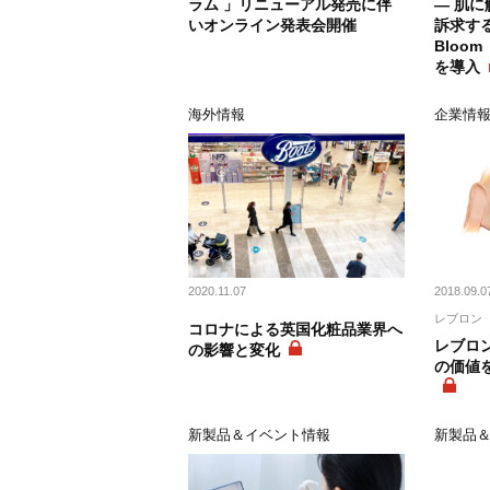
ラム 」リニューアル発売に伴
― 肌
いオンライン発表会開催
訴求する
Bloo
を導入
海外情報
企業情
2020.11.07
2018.09.0
レブロン
コロナによる英国化粧品業界へ
レブロ
の影響と変化
の価値
新製品＆イベント情報
新製品