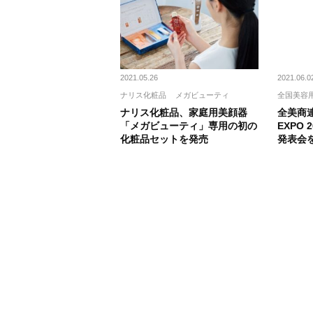
2021.05.26
2021.06.0
ナリス化粧品
メガビューティ
全国美容
ナリス化粧品、家庭用美顔器
全美商連
「メガビューティ」専用の初の
EXPO
化粧品セットを発売
発表会