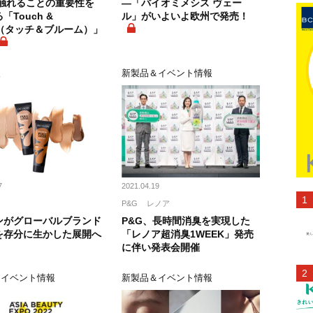
に触れることの重要性を
―「バイオミメシス ヴェー
「Touch &
ル」がいよいよ欧州で発売！
m（タッチ＆ブルーム）」
報
新製品＆イベント情報
7
2021.04.19
P&G
レノア
ンがグローバルブランド
P&G、長時間消臭を実現した
を存分に生かした展開へ
「レノア超消臭1WEEK」発売
に伴い発表会開催
＆イベント情報
新製品＆イベント情報