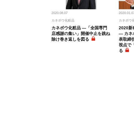
2020.08.07
2020.01.0
カネボウ化粧品
カネボウ
カネボウ化粧品 ―「全国専門
2020
店感謝の集い」開催中止を跳ね
― カネ
除け巻き返しを図る
表取締役
視点で
る