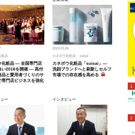
7
2020.03.06
化粧品
カネボウ化粧品
suisai
化粧品 ― 全国専門店
カネボウ化粧品「suisai」―
い2018を開催 ― 高付
洗顔ブランドへと刷新しセルフ
商品と愛用者づくりのサ
市場での存在感を高める
で専門店ビジネスを強化
ビュー
インタビュー