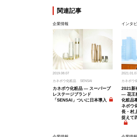
関連記事
企業情報
インタ
2019.08.07
2021.01.0
カネボウ化粧品
SENSAI
カネボウ
カネボウ化粧品 ― スーパープ
2021
レステージブランド
― 花王
「SENSAI」ついに日本導入
化粧品
ネボウ
長・村上
捉えて
企業情報
企業情