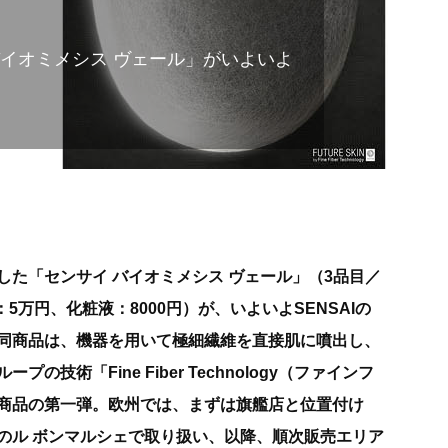
「バイオミメシス ヴェール」がいよいよ
た「センサイ バイオミメシス ヴェール」（3品目／
5万円、化粧液：8000円）が、いよいよSENSAIの
同商品は、機器を用いて極細繊維を直接肌に噴出し、
技術「Fine Fiber Technology（ファインフ
商品の第一弾。欧州では、まずは旗艦店と位置付け
のル ボンマルシェで取り扱い、以降、順次販売エリア