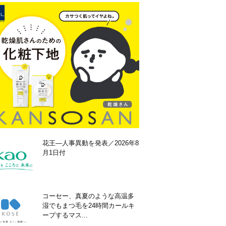
花王―人事異動を発表／2026年8
月1日付
コーセー、真夏のような高温多
湿でもまつ毛を24時間カールキ
ープするマス...