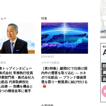
ビュー
特集
7
2019.06.07
化粧品
カネボウ化粧品
新春トップインタビュー
［第1特集］越境ECで仕掛け国
株式会社 常務執行役員
内外の需要を取り込む ― カネ
事業部門長・株式会社カ
ボウ化粧品 ― ブランド価値浸
化粧品 代表取締役社
透を図り一般貿易に結び付ける
由泰 ― 危機を機会と
四つの構造改革に着手
報
企業情報