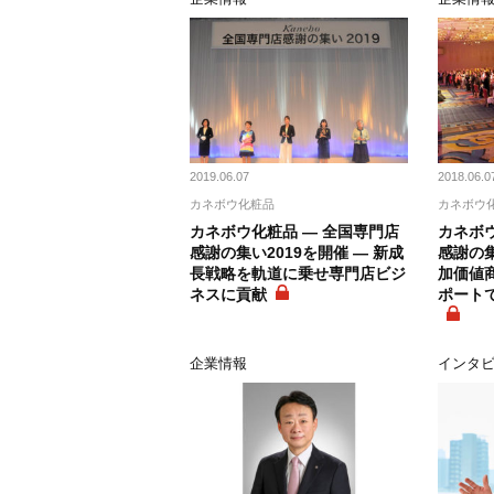
2019.06.07
2018.06.0
カネボウ化粧品
カネボウ
カネボウ化粧品 ― 全国専門店
カネボウ
感謝の集い2019を開催 ― 新成
感謝の集
長戦略を軌道に乗せ専門店ビジ
加価値
ネスに貢献
ポート
企業情報
インタ