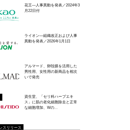
花王―人事異動を発表／2024年3
月22日付
ライオン―組織改正および人事
異動を発表／2026年1月1日
アルマード、卵殻膜を活用した
男性用、女性用の新商品を相次
いで発売
資生堂、「セリ科ハーブエキ
ス」に肌の老化細胞除去と正常
な細胞増加、Wの...
レスリリース