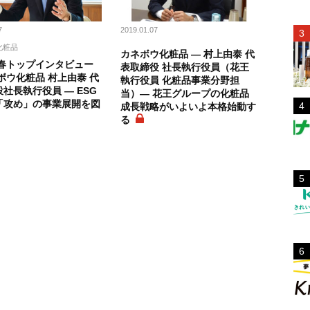
7
2019.01.07
化粧品
カネボウ化粧品 ― 村上由泰 代
新春トップインタビュー
表取締役 社長執行役員（花王
ボウ化粧品 村上由泰 代
執行役員 化粧品事業分野担
社長執行役員 ― ESG
当）― 花王グループの化粧品
「攻め」の事業展開を図
成長戦略がいよいよ本格始動す
る