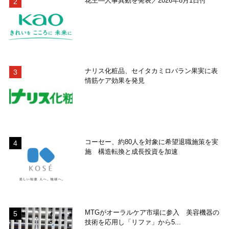
花王―人事異動を発表／2026年8月1日付
ナリス化粧品、セイタカミロバラン果実に表
情筋ケア効果を発見
コーセー、約80人を対象に希望退職施策を実
施 構造転換と成長投資を加速
MTGがオーラルケア市場に参入 美容機器の
技術を応用し「リファ」から5...