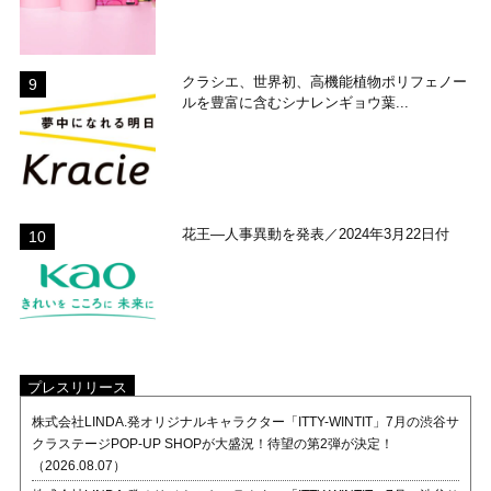
クラシエ、世界初、高機能植物ポリフェノー
ルを豊富に含むシナレンギョウ葉...
花王―人事異動を発表／2024年3月22日付
プレスリリース
株式会社LINDA.発オリジナルキャラクター「ITTY-WINTIT」7月の渋谷サ
クラステージPOP-UP SHOPが大盛況！待望の第2弾が決定！
（2026.08.07）