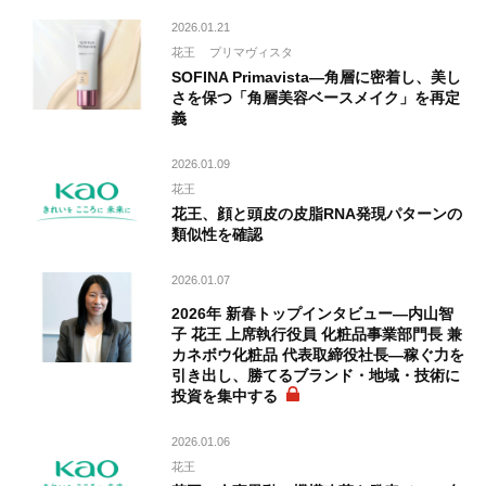
2026.01.21
花王
プリマヴィスタ
SOFINA Primavista―角層に密着し、美し
さを保つ「角層美容ベースメイク」を再定
義
2026.01.09
花王
花王、顔と頭皮の皮脂RNA発現パターンの
類似性を確認
2026.01.07
2026年 新春トップインタビュー―内山智
子 花王 上席執行役員 化粧品事業部門長 兼
カネボウ化粧品 代表取締役社長―稼ぐ力を
引き出し、勝てるブランド・地域・技術に
投資を集中する
2026.01.06
花王