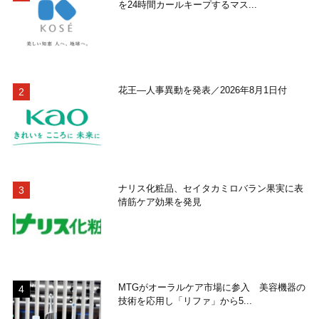
を24時間カールキープするマス...
花王―人事異動を発表／2026年8月1日付
ナリス化粧品、セイタカミロバラン果実に表
情筋ケア効果を発見
MTGがオーラルケア市場に参入 美容機器の
技術を応用し「リファ」から5...