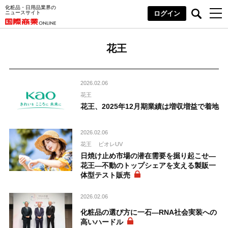
化粧品・日用品業界の
ニュースサイト
ログイン
花王
2026.02.06
花王
花王、2025年12月期業績は増収増益で着地
2026.02.06
花王
ビオレUV
日焼け止め市場の潜在需要を掘り起こせ―
花王―不動のトップシェアを支える製販一
体型テスト販売
2026.02.06
化粧品の選び方に一石―RNA社会実装への
高いハードル