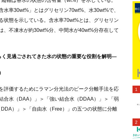
、縦軸は各水の状態の含有量（wt%）を示している。
率30wt%」とはグリセリン70wt%、水30wt%で、
いる状態を示している。含水率70wt%とは、グリセリン
きは、不凍水が約30wt%分、中間水が40wt%分存在して
らく見過ごされてきた水の状態の重要な役割を解明—
）
を評価するためにラマン分光法のピーク分離手法を応
合水（DAA）」＞「強い結合水（DDAA）」＞「弱
DDA）」＞「自由水（Free）」の五つの状態に分離