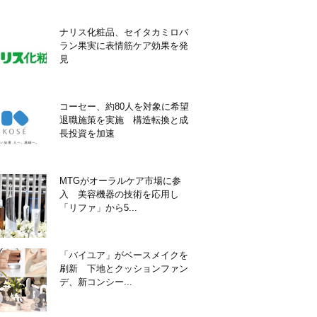
ナリス化粧品、セイタカミロバ
ラン果実に表情筋ケア効果を発
見
コーセー、約80人を対象に希望
退職施策を実施 構造転換と成
長投資を加速
MTGがオーラルケア市場に参
入 美容機器の技術を応用し
「リファ」から5...
「バイユア」がベースメイクを
刷新 下地とクッションファン
デ、新コンシー...