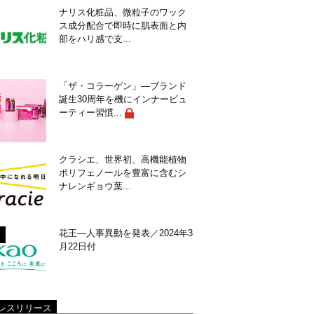
ナリス化粧品、微粒子のワック
ス成分配合で即時に肌表面と内
部をハリ感で支...
「ザ・コラーゲン」―ブランド
誕生30周年を機にインナービュ
ーティー習慣...
クラシエ、世界初、高機能植物
ポリフェノールを豊富に含むシ
ナレンギョウ葉...
花王―人事異動を発表／2024年3
月22日付
レスリリース