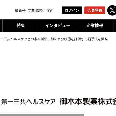
ログイン
会員登録
最新号
定期購読ご案内
特集
インタビュー
企業情報
第一三共ヘルスケアと御木本製薬、肌の水分状態を評価する新手法を開発