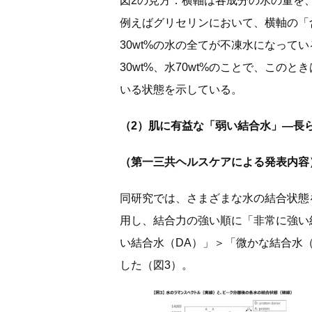
図2の見方：横軸は各成分の水の量を
例えばグリセリンにおいて、横軸の「含水
30wt%の水の全てが不凍水になって
30wt%、水70wt%のことで、このと
いる状態を示している。
（2）肌に有益な「弱い結合水」—長
（第一三共ヘルスケアによる発表内容
同研究では、さまざまな水の結合状態
用し、結合力の強い順に「非常に強い結
い結合水（DA）」＞「微かな結合水（
した（図3）。