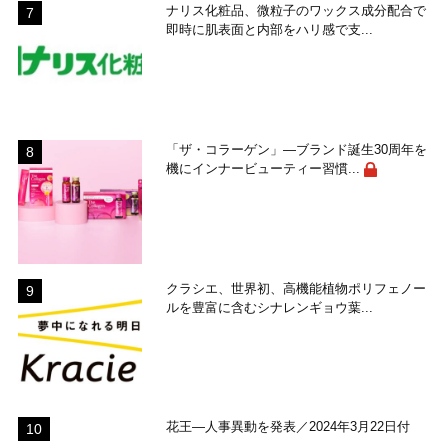
ナリス化粧品、微粒子のワックス成分配合で
即時に肌表面と内部をハリ感で支...
「ザ・コラーゲン」―ブランド誕生30周年を
機にインナービューティー習慣...
クラシエ、世界初、高機能植物ポリフェノー
ルを豊富に含むシナレンギョウ葉...
花王―人事異動を発表／2024年3月22日付