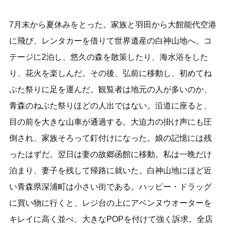
7月末から夏休みをとった。家族と羽田から大館能代空港
に飛び、レンタカーを借りて世界遺産の白神山地へ。コ
テージに2泊し、悠久の森を散策したり、海水浴をした
り、花火を楽しんだ。その後、弘前に移動し、初めてね
ぷた祭りに足を運んだ。観覧者は地元の人が多いのか、
青森のねぶた祭りほどの人出ではない。沿道に座ると、
目の前を大きな山車が通過する。大迫力の掛け声にも圧
倒され、家族そろって釘付けになった。娘の記憶には残
ったはずだ。翌日は妻の故郷函館に移動。私は一晩だけ
泊まり、妻子を残して帰路に就いた。白神山地にほど近
い青森県深浦町は小さい街である。ハッピー・ドラッグ
に買い物に行くと、レジ台の上にアベンヌウオーターを
キレイに高く並べ、大きなPOPを付けて強く訴求。全店