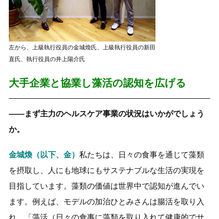
左から、上級執行役員の金城煥氏、上級執行役員の新田
直氏、執行役員の井上陽介氏
大手企業と協業し藻活の認知を広げる
――まず主力のヘルスケア事業の状況はいかがでしょう
か。
金城煥（以下、金）
私たちは、日々の食事を通じて藻類
を摂取し、人にも地球にもサステナブルな生活の実現を
目指しています。藻類の価値は世界中で認知が進んでい
ます。例えば、モデルの加治ひとみさんは腸活を取り入
れ、「藻活（日々の食事に藻類を取り入れて健康的でサ