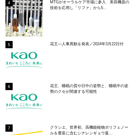
MTGがオーラルケア市場に参入 美容機器の
技術を応用し「リファ」から5...
花王―人事異動を発表／2024年3月22日付
花王、睡眠の質や日中の姿勢と、睡眠中の姿
勢のクセが関連する可能性
クラシエ、世界初、高機能植物ポリフェノー
ルを豊富に含むシナレンギョウ葉...