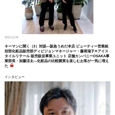
2024.12.06
キーマンに聞く（3）対談―阪急うめだ本店 ビューティー営業統
括部化粧品販売部ディビジョンマネージャー・藤尾瑞子✕アイス
タイルリテール 販売販促事業ユニット 店舗カンパニーOSAKA事
業部長・加藤涼太―化粧品の比較購買を楽しむお客が一気に増え
た
インタビュー