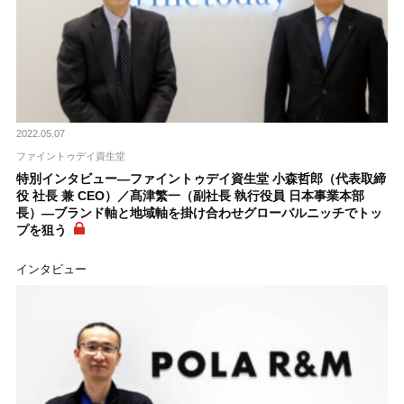
2022.05.07
ファイントゥデイ資生堂
特別インタビュー―ファイントゥデイ資生堂 小森哲郎（代表取締
役 社長 兼 CEO）／髙津繁一（副社長 執行役員 日本事業本部
長）―ブランド軸と地域軸を掛け合わせグローバルニッチでトッ
プを狙う
インタビュー