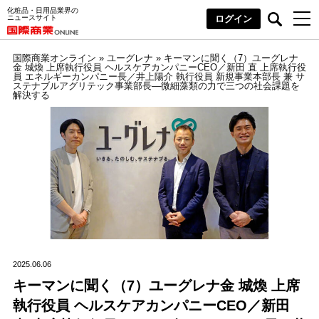
化粧品・日用品業界の
ニュースサイト
ログイン
国際商業オンライン
»
ユーグレナ
»
キーマンに聞く（7）ユーグレナ
金 城煥 上席執行役員 ヘルスケアカンパニーCEO／新田 直 上席執行役
員 エネルギーカンパニー長／井上陽介 執行役員 新規事業本部長 兼 サ
ステナブルアグリテック事業部長―微細藻類の力で三つの社会課題を
解決する
2025.06.06
キーマンに聞く（7）ユーグレナ金 城煥 上席
執行役員 ヘルスケアカンパニーCEO／新田