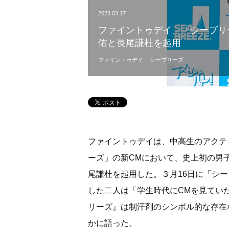
2023.03.17
ファイントゥデイ、「シーブリ
佑と長尾謙杜を起用
ファイントゥデイ
シーブリーズ
ファイントゥデイは、中高生のアクテ
ーズ」の新CMにおいて、史上初の男
尾謙杜を起用した。３月16日に「シー
した二人は「学生時代にCMを見てい
リーズ』は制汗剤のシンボル的な存在
かに語った。