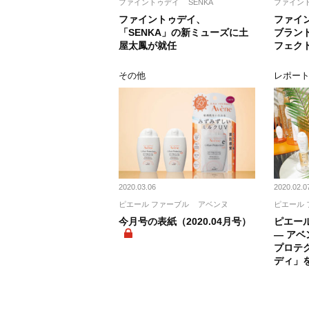
ファイントゥデイ
SENKA
ファイン
ファイントゥデイ、
ファイン
「SENKA」の新ミューズに土
ブラン
屋太鳳が就任
フェク
その他
レポー
2020.03.06
2020.02.0
ピエール ファーブル
アベンヌ
ピエール 
今月号の表紙（2020.04月号）
ピエール
― ア
プロテ
ディ」