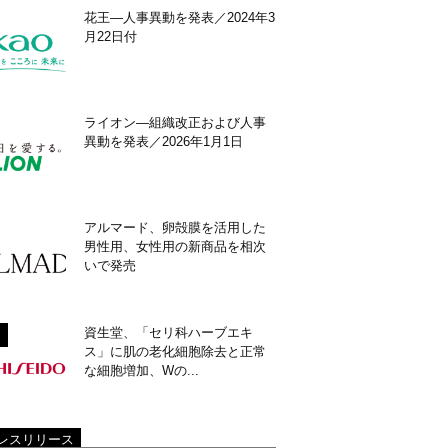
花王―人事異動を発表／2024年3
月22日付
ライオン―組織改正および人事
異動を発表／2026年1月1日
アルマード、卵殻膜を活用した
男性用、女性用の新商品を相次
いで発売
資生堂、「セリ科ハーブエキ
ス」に肌の老化細胞除去と正常
な細胞増加、Wの...
レスリリース