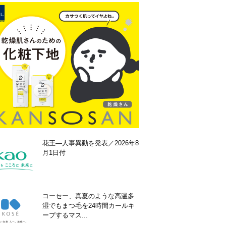
花王―人事異動を発表／2026年8
月1日付
コーセー、真夏のような高温多
湿でもまつ毛を24時間カールキ
ープするマス...