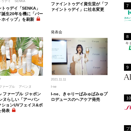
トゥデイ
SENKA
ファイントゥデイ資生堂が「フ
トゥデイ「SENKA」
ァイントゥデイ」に社名変更
ド誕生20年を機に「パー
トホイップ」を刷新
ト
発表会
7
2021.11.11
ファーブル
アベンヌ
I-ne
 ファーブル ジャポン
I-ne、きゃりーぱみゅぱみゅプ
ベンヌらしい「アーバン
ロデュースのヘアケア発売
クションUVフェイス&ボ
を発表
プ