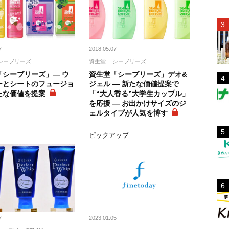
7
2018.05.07
シーブリーズ
資生堂
シーブリーズ
「シーブリーズ」― ウ
資生堂「シーブリーズ」デオ&
ーとシートのフュージョ
ジェル ― 新たな価値提案で
たな価値を提案
「“大人香る”大学生カップル」
を応援 ― お出かけサイズのジ
ェルタイプが人気を博す
ト
ピックアップ
7
2023.01.05