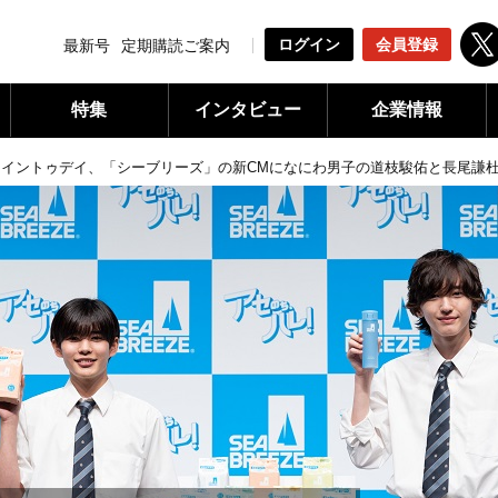
ログイン
会員登録
最新号
定期購読ご案内
特集
インタビュー
企業情報
ァイントゥデイ、「シーブリーズ」の新CMになにわ男子の道枝駿佑と長尾謙