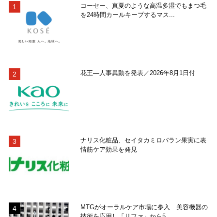
コーセー、真夏のような高温多湿でもまつ毛
を24時間カールキープするマス...
花王―人事異動を発表／2026年8月1日付
ナリス化粧品、セイタカミロバラン果実に表
情筋ケア効果を発見
MTGがオーラルケア市場に参入 美容機器の
技術を応用し「リファ」から5...