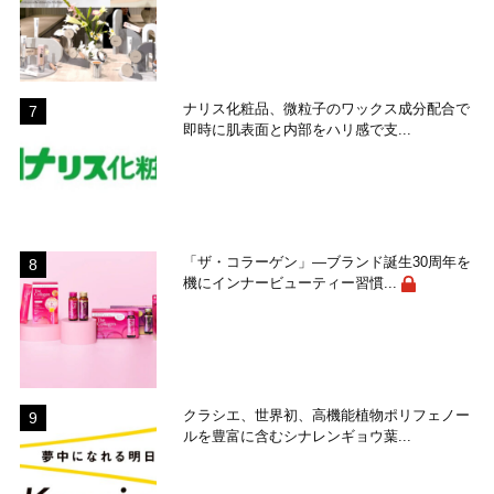
ナリス化粧品、微粒子のワックス成分配合で
即時に肌表面と内部をハリ感で支...
「ザ・コラーゲン」―ブランド誕生30周年を
機にインナービューティー習慣...
クラシエ、世界初、高機能植物ポリフェノー
ルを豊富に含むシナレンギョウ葉...