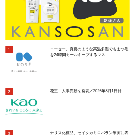
コーセー、真夏のような高温多湿でもまつ毛
を24時間カールキープするマス...
花王―人事異動を発表／2026年8月1日付
ナリス化粧品、セイタカミロバラン果実に表