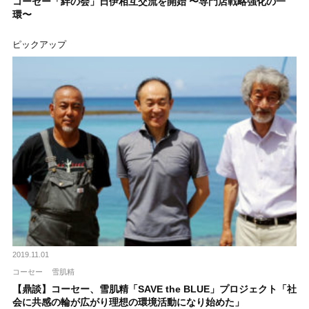
コーセー「絆の会」日伊相互交流を開始 〜専門店戦略強化の一
環〜
ピックアップ
2019.11.01
コーセー
雪肌精
【鼎談】コーセー、雪肌精「SAVE the BLUE」プロジェクト「社
会に共感の輪が広がり理想の環境活動になり始めた」