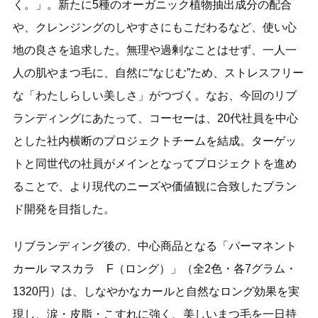
く。」。新たに5種のオーガニック植物抽出成分の配合
や、クレンジングのしやすさにもこだわるなど、使い心
地の良さを追求した。無理や過剰なことはせず、一人一
人の肌やまつ毛に、自然に“なじむ”ため、ストレスフリー
な「わたしらしい美しさ」がつづく。なお、今回のリブ
ランディングにあたって、コーセーは、20代社員を中心
とした社内横断のプロジェクトチームを結成。ターゲッ
トと同世代の社員がメインとなってプロジェクトを進め
ることで、より現代のニーズや価値観に合致したブラン
ド開発を目指した。
リブランディング後の、中心商品となる「パーマネント
カール マスカラ F（ロング）」（全2色・各7グラム・
1320円）は、しなやかなカールと自然なロング効果を実
現し、涙・皮脂・こすれに強く、美しいまつ毛を一日持