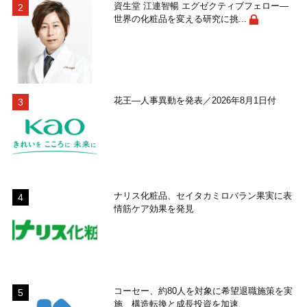
資生堂 江連智暢 エグゼクティブフェロー―
世界の化粧品を変える研究に挑...
花王―人事異動を発表／2026年8月1日付
ナリス化粧品、セイタカミロバラン果実に表
情筋ケア効果を発見
コーセー、約80人を対象に希望退職施策を実
施 構造転換と成長投資を加速