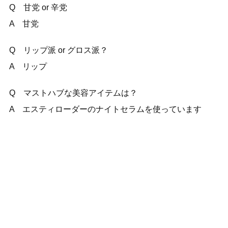
Q 甘党 or 辛党
A 甘党
Q リップ派 or グロス派？
A リップ
Q マストハブな美容アイテムは？
A エスティローダーのナイトセラムを使っています