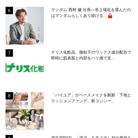
マンダム 西村 健 社長―非上場化を選んだの
はマンダムらしくあり続ける...
ナリス化粧品、微粒子のワックス成分配合で
即時に肌表面と内部をハリ感で支...
「バイユア」がベースメイクを刷新 下地と
クッションファンデ、新コンシー...
資生堂R&D―「張力」を生み出し顔の形状を