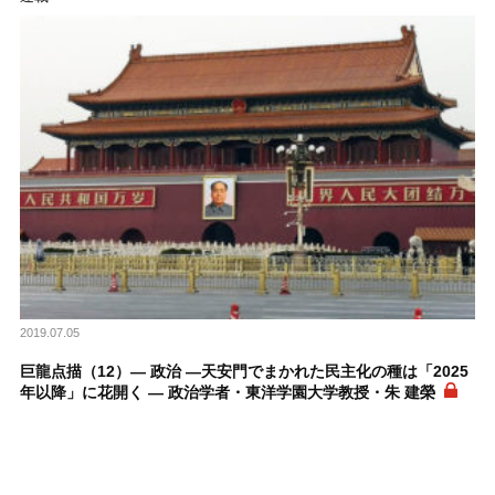
2019.07.05
巨龍点描（12）― 政治 ―天安門でまかれた民主化の種は「2025
年以降」に花開く ― 政治学者・東洋学園大学教授・朱 建榮