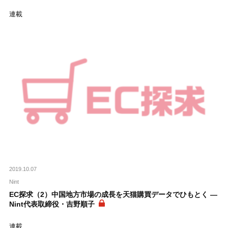
連載
2019.10.07
Nint
EC探求（2）中国地方市場の成長を天猫購買データでひもとく ―
Nint代表取締役・吉野順子
連載