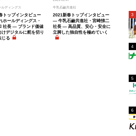
ールディングス
牛乳石鹼共進社
新春トップインタビュー
2021新春トップインタビュー
ふれホールディングス・
― 牛乳石鹼共進社・宮崎悌二
 社長 ― ブランド価値
社長 ― 高品質、安心・安全に
向けデジタルに舵を切り
立脚した独自性を極めていく
転じる