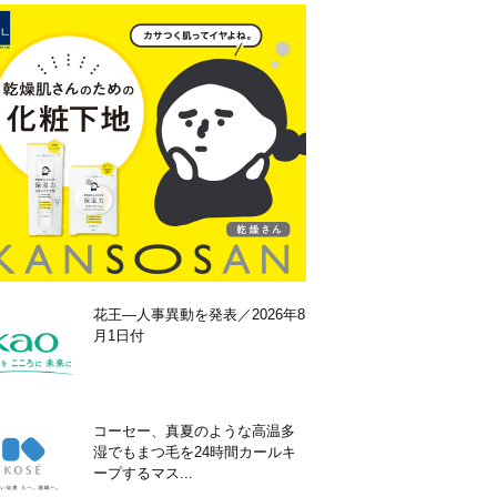
花王―人事異動を発表／2026年8
月1日付
コーセー、真夏のような高温多
湿でもまつ毛を24時間カールキ
ープするマス...