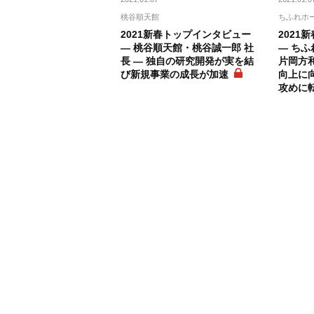
桃谷順天館
ちふれホ
2021新春トップインタビュー
2021
― 桃谷順天館・桃谷誠一郎 社
― ち
長 ― 独自の研究開発が実を結
片岡方和
び新規事業の成長が加速
向上に
攻めに