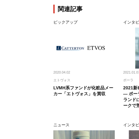
関連記事
ピックアップ
インタ
2020.04.02
2021.01.0
エトヴォス
ポーラ
LVMH系ファンドが化粧品メー
2021
カー「エトヴォス」を買収
― ポー
ランド
ークで
ニュース
インタ