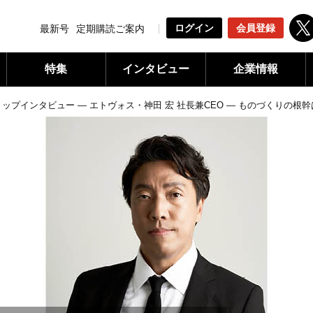
ログイン
会員登録
最新号
定期購読ご案内
特集
インタビュー
企業情報
春トップインタビュー ― エトヴォス・神田 宏 社長兼CEO ― ものづくりの