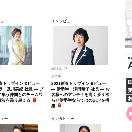
ビュー
インタビュー
7
2021.01.07
伊勢半
新春トップインタビュー
2021新春トップインタビュー
ラ・及川美紀 社長 ― ブ
― 伊勢半・澤田晴子 社長 ― お
に集う仲間とのチームワ
客様へのアンテナを高く張り巡
荒波を乗り越える
らせ伊勢半ならではのBCPを構
築
ビュー
インタビュー