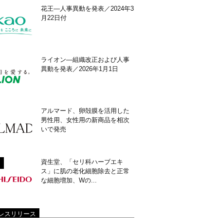
花王―人事異動を発表／2024年3
月22日付
ライオン―組織改正および人事
異動を発表／2026年1月1日
アルマード、卵殻膜を活用した
男性用、女性用の新商品を相次
いで発売
資生堂、「セリ科ハーブエキ
ス」に肌の老化細胞除去と正常
な細胞増加、Wの...
レスリリース