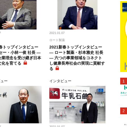
7
2021.01.07
ロート製薬
新春トップインタビュー
2021新春トップインタビュー
セー・小林一俊 社長 ―
― ロート製薬・杉本雅史 社長
企業理念を受け継ぎ日本
― 六つの事業領域をコネクト
文化を育てる
し健康長寿社会の実現に貢献す
る
ビュー
インタビュー
7
2021.01.07