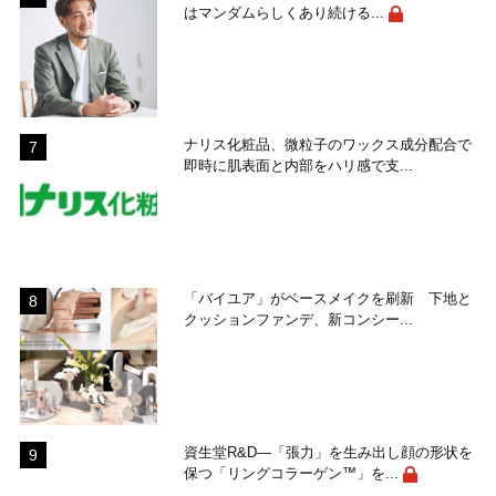
はマンダムらしくあり続ける...
ナリス化粧品、微粒子のワックス成分配合で
即時に肌表面と内部をハリ感で支...
「バイユア」がベースメイクを刷新 下地と
クッションファンデ、新コンシー...
資生堂R&D―「張力」を生み出し顔の形状を
保つ「リングコラーゲン™」を...