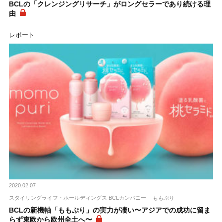
BCLの「クレンジングリサーチ」がロングセラーであり続ける理
由
レポート
2020.02.07
スタイリングライフ・ホールディングス BCLカンパニー
ももぷり
BCLの新機軸「ももぷり」の実力が凄い〜アジアでの成功に留ま
らず東欧から欧州全土へ〜