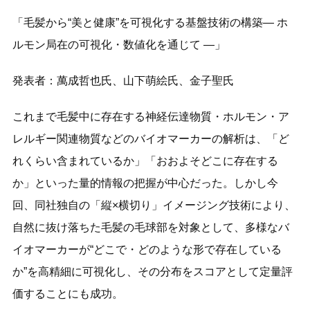
「⽑髪から“美と健康”を可視化する基盤技術の構築― ホ
ルモン局在の可視化・数値化を通じて ―」
発表者：萬成哲也氏、山下萌絵氏、金子聖氏
これまで毛髪中に存在する神経伝達物質・ホルモン・ア
レルギー関連物質などのバイオマーカーの解析は、「ど
れくらい含まれているか」「おおよそどこに存在する
か」といった量的情報の把握が中心だった。しかし今
回、同社独自の「縦×横切り」イメージング技術により、
自然に抜け落ちた毛髪の毛球部を対象として、多様なバ
イオマーカーが“どこで・どのような形で存在している
か”を高精細に可視化し、その分布をスコアとして定量評
価することにも成功。