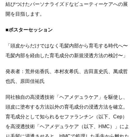
結びつけたパーソナライズドなビューティーケアへの展
開を目指します。
■ポスターセッション
「頭⽪からだけではなく⽑髪内部から育⽑する時代へ〜
⽑髪内部を経由した育⽑成分の新規浸透⽅法の検討〜」
発表者：荒井佑⾹氏、本村友希氏、吉⽥直史氏、萬成哲
也氏、原⽥佳祐氏
同社独自の高浸透技術「ヘアメデュラケア」を駆使し、
頭皮に塗布する方法以外の育毛成分の浸透方法を確立。
育毛成分として知られるセファランチン（以下、Cep）
を高浸透技術「ヘアメデュラケア（以下、HMC）」によ
り毛髪に浸透させると、HMCで処理した毛先から離れた