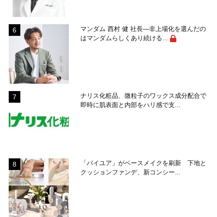
マンダム 西村 健 社長―非上場化を選んだの
はマンダムらしくあり続ける...
ナリス化粧品、微粒子のワックス成分配合で
即時に肌表面と内部をハリ感で支...
「バイユア」がベースメイクを刷新 下地と
クッションファンデ、新コンシー...