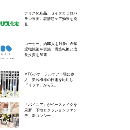
ナリス化粧品、セイタカミロバ
ラン果実に表情筋ケア効果を発
見
コーセー、約80人を対象に希望
退職施策を実施 構造転換と成
長投資を加速
MTGがオーラルケア市場に参
入 美容機器の技術を応用し
「リファ」から5...
「バイユア」がベースメイクを
刷新 下地とクッションファン
デ、新コンシー...