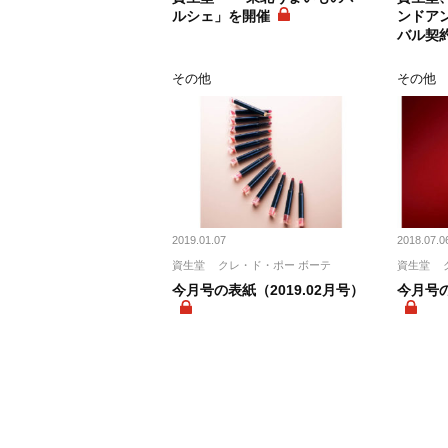
ルシェ」を開催
ンドア
バル契
その他
その他
2019.01.07
2018.07.0
資生堂
クレ・ド・ポー ボーテ
資生堂
今月号の表紙（2019.02月号）
今月号の