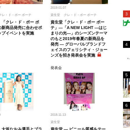
7
2019.01.07
クレ・ド・ポー ボーテ
資生堂
クレ・ド・ポー ボーテ
、「クレ・ド・ポー ボ
資生堂「クレ・ド・ポー ボー
の新商品発売に合わせポ
テ」―「A NEW LIGHT ―はじ
ップイベントを実施
まりの光―」のシーズンテーマ
のもと2019年春夏の新商品を
発売 ― グローバルブランドフ
ェイスのフェリシティ・ジョー
ンズを招き発表会を実施
発表会
0
2018.11.13
資生堂
、大坂なおみ選手とブラ
資生堂 ― ビニール質感をテー