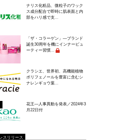
ナリス化粧品、微粒子のワック
ス成分配合で即時に肌表面と内
部をハリ感で支...
「ザ・コラーゲン」―ブランド
誕生30周年を機にインナービュ
ーティー習慣...
クラシエ、世界初、高機能植物
ポリフェノールを豊富に含むシ
ナレンギョウ葉...
花王―人事異動を発表／2024年3
月22日付
レスリリース