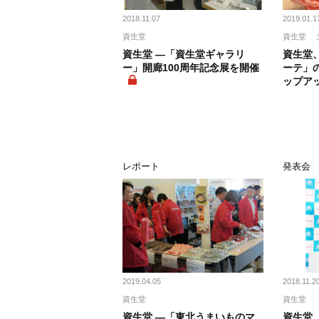
2018.11.07
2019.01.1
資生堂
資生堂
資生堂 ―「資生堂ギャラリ
資生堂
ー」開廊100周年記念展を開催
ーテ」
ップア
レポート
発表会
2019.04.05
2018.11.2
資生堂
資生堂
資生堂 ―「東北うまいものマ
資生堂